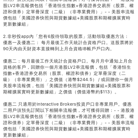
股LV2串流報價包括「香港恒生指數+香港證券交易所（股票、權
證和債券）定單冊深度（二級）（非專業費用）」- - 美股串流報
價包括「美國證券快照與期貨數據組+美國股票和期權擴展實時
更新數據組」
2.非秒投app內「您有6股待領取的股票」活動領取優惠方法：
優惠一及優惠二： 每月最後工作天統計合資格戶口。送股票將於
90天內由天財資本直接轉到上月合資格IB帳戶戶口內。
優惠二：每月最後工作天統計合資格戶口。每月月中通知上月合
資格的客戶，回贈你一個月港股LV2串流報價，包括「香港恒生
指數+香港證券交易所（股票、權證和債券）定單冊深度（二
級）（非專業費用）」之價值（港幣$244.5） / 或回贈你一個月
美股串流報價，包括「美國證券快照與期貨數據組+美國股票和
期權擴展實時更新數據組」之價值（價值港幣約$113）。
優惠二 只適用於Interactive Brokers投資戶口非專業用戶。優惠
二用戶須預先訂閱以下相關串流報價，才可獲得回贈：- - 港股港
股LV2串流報價包括「香港恒生指數+香港證券交易所（股票、權
證和債券）定單冊深度（二級）（非專業費用）」- - 美股串流報
價包括「美國證券快照與期貨數據組+美國股票和期權擴展實時
更新數據組」