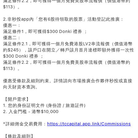
滿足條件2.2，即可獲得一個月免費美股串流報價（價值港幣約
$113）。
2.非秒投app內「您有6股待領取的股票」活動登記此推廣：
優惠一：
滿足條件1，即可獲得$300 Donki 禮券 ；
優惠二：
滿足條件2.1，即可獲得一個月免費港股LV2串流報價（價值港幣
約$245），該戶口在開立／轉戶該月首月達標即額外獲得一次性
$300 Donki 禮券 ；
滿足條件2.2，即可獲得一個月免費美股串流報價（價值港幣約
$113）。
優惠受條款及細則約束。詳情請向市場推廣合作夥伴秒投或直接
向天財資本查詢。
【開戶需求】
1. 您的身份証明文件 (身份證 / 旅遊証件)
2. 入金門檻 - 港幣$10,000
*詳細佣金交易費用：
https://tccapital.app.link/Commissions
【條款及細則】