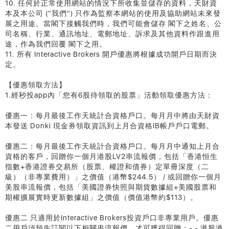
10. 任何於正常使用網站的情況下所收集並儲存的資料，天財資
本及本公司 ("我們") 只作為監察本網站的使用及協助網站未來發
展之用途。當閣下接觸我們時，我們可能會儲存 閣下之姓名、公
司名稱、行業、通訊地址、電郵地址、訴求及其他資料作跟進用
途，作為我們回覆 閣下之用。
11. 所有 Interactive Brokers 開戶優惠將根據成功開戶日期而決
定。
【優惠領取方法】
1.經秒投app內「您有6股待領取的股票」活動領取優惠方法：
優惠一：每月最後工作天統計合資格戶口。每月月中將由天財資
本發送 Donki 現金券領取資訊到上月合資格IB帳戶戶口電郵。
優惠二：每月最後工作天統計合資格戶口。每月月中通知上月合
資格的客戶，回贈你一個月港股LV2串流報價，包括「香港恒生
指數+香港證券交易所（股票、權證和債券）定單冊深度（二
級）（非專業費用）」之價值（港幣$244.5） / 或回贈你一個月
美股串流報價，包括「美國證券快照與期貨數據組+美國股票和
期權擴展實時更新數據組」之價值（價值港幣約$113）。
優惠二 只適用於Interactive Brokers投資戶口非專業用戶。優惠
二用戶須預先訂閱以下相關串流報價，才可獲得回贈：- - 港股港