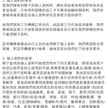
2. 個人資料的保安
當我們接收到閣下的個人資料時，網站系統會加密及即時保存妥
當並保密，只有得到授權的員工才可獲准接觸有關資料。我們亦
會確保僱員遵從在個人資料保安及保密方面的操守。
如我們與第三方機構訂有合約，由該第三方代為提供服務，我們
將確保該第三方採取適當的保安措施並且只會在我們授權的情況
下處理閣下資料。
該等機構無權為自己之目的使用閣下個人資料。我們將採取合理
措施，對該等機構進行檢查，確保其符合我們定下的保安要求。
3. 個人資料的使用
閣下提供的個人資料可被我們用作下列主要用途：辦理成為用户
的登記程序及終止使用的手續;業務發展及優化產品/服務;收納入
我們之用戶資料庫;處理及跟進用戶有關維修、查詢及投訴的通
訊;該服務的日常運作;進行服務調查;進行任何研究或分析;向用戶
發帳單、發放或收取費用或獎勵;提供關於我們最新優惠或推廣活
動的消息;推銷我們或我們選定的其他公司的產品或服務 (包括但
不限於所有財經/金融服務、飲食、旅遊、親子、教育/招聘/自我
增值、銀行/理財/投資/地產、保險、美容、時裝/服飾配襯、健
康/保健、社交/購物網站、電腦軟件/硬件、數碼產品、流動通訊/
寛頻、汽車、影視/音樂/藝術、報章雜誌/書刊、公關推廣服務、