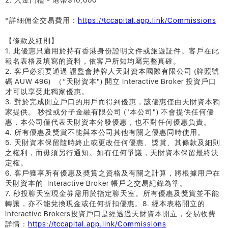
2. 入金門檻 - 港幣$10,000
*詳細佣金交易費用：
https://tccapital.app.link/Commissions
【條款及細則】
1. 此優惠只適用於持有香港身份證明文件或旅遊証件。客戶在此
報名表格及填寫的資料，依客戶所知均屬完整真確。
2. 客戶必須要通過 證監會持牌人天財資本國際有限公司 (牌照號
碼 AUW 496) （“天財資本") 開立 Interactive Broker 投資戶口
才可以享受此獨家優惠。
3. 對於完成開立戶口的用戶而得到優惠，該優惠僅由天財資本獨
家提供。 秒投或分子金融有限公司 ("本公司") 不會提供任何優
惠，本公司僅代表天財資本分發優惠，也不對任何優惠負責。
4. 所有優惠及獎賞不能與本公司其他有關之優惠同時使用。
5. 天財資本保留隨時終止或更改任何優惠、獎賞、其條款及細則
之權利，而毋須另行通知。如有任何爭議，天財資本保留最終決
定權。
6. 客戶獲享所有優惠及奬賞之資格及有關之計算，將根據用戶在
天財資本的 Interactive Broker 帳戶之交易紀錄為準。
7. 秒投聊天室現金券需用於指定聊天室。所有優惠及獎賞並不能
轉讓，亦不能兌換現金或任何折扣優惠。8. 經本表格開立的
Interactive Brokers投資戶口是經透過天財資本開立，交易收費
詳情：
https://tccapital.app.link/Commissions