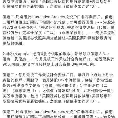
美股串流報價，包括「美國證券快照與期貨數據組+美國股票和
期權擴展實時更新數據組」之價值（價值港幣約$113）。
優惠二 只適用於Interactive Brokers投資戶口非專業用戶。優惠
二用戶須預先訂閱以下相關串流報價，才可獲得回贈：- - 港股港
股LV2串流報價包括「香港恒生指數+香港證券交易所（股票、權
證和債券）定單冊深度（二級）（非專業費用）」- - 美股串流報
價包括「美國證券快照與期貨數據組+美國股票和期權擴展實時
更新數據組」
2.非秒投app內「您有6股待領取的股票」活動領取優惠方法：
優惠一及優惠二： 每月最後工作天統計合資格戶口。送股票將於
90天內由天財資本直接轉到上月合資格IB帳戶戶口內。
優惠二：每月最後工作天統計合資格戶口。每月月中通知上月合
資格的客戶，回贈你一個月港股LV2串流報價，包括「香港恒生
指數+香港證券交易所（股票、權證和債券）定單冊深度（二
級）（非專業費用）」之價值（港幣$244.5） / 或回贈你一個月
美股串流報價，包括「美國證券快照與期貨數據組+美國股票和
期權擴展實時更新數據組」之價值（價值港幣約$113）。
優惠二 只適用於Interactive Brokers投資戶口非專業用戶。優惠
二用戶須預先訂閱以下相關串流報價，才可獲得回贈：- - 港股港