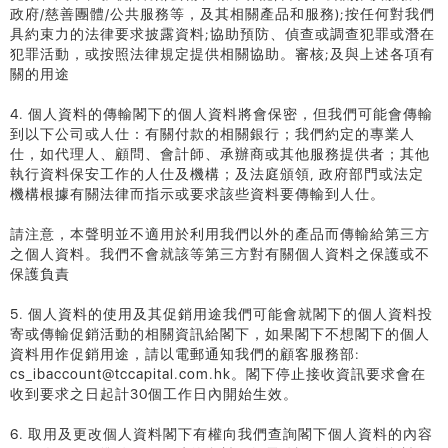
政府/慈善團體/公共服務等，及其相關產品和服務);按任何對我們
具約束力的法律要求披露資料;協助預防、偵查或調查犯罪或潛在
犯罪活動，或按照法律規定提供相關協助。審核;及與上述各項有
關的用途
4. 個人資料的傳輸閣下的個人資料將會保密，但我們可能會傳輸
到以下公司或人仕：有關付款的相關銀行；我們約定的專業人
仕，如代理人、顧問、會計師、承辦商或其他服務提供者；其他
執行資料保安工作的人仕及機構；及法庭頒領, 政府部門或法定
機構根據有關法律而指示或要求該些資料要傳輸到人仕。
請注意，本聲明並不適用於利用我們以外的產品而傳輸給第三方
之個人資料。我們不會就該等第三方對有關個人資料之保護或不
保護負責
5. 個人資料的使用及其促銷用途我們可能會就閣下的個人資料投
寄或傳輸促銷活動的相關資訊給閣下，如果閣下不想閣下的個人
資料用作促銷用途，請以電郵通知我們的顧客服務部:
cs_ibaccount@tccapital.com.hk。閣下停止接收資訊要求會在
收到要求之日起計30個工作日內開始生效。
6. 取用及更改個人資料閣下有權向我們查詢閣下個人資料的內容