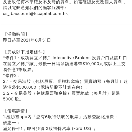
及更改任何不準確及不及時的資料。如需確認及更改個人資料，
請以電郵通知我們的顧客服務部:
cs_ibaccount@tccapital.com.hk。
【活動時間】
即日起至2021年8月31日
【完成以下指定條件】
*條件1：成功開立／轉戶 Interactive Brokers 投資戶口及該戶口
在開立／轉戶該月最後一日結餘額達港幣$10,000元或以上且交
易任意1筆股票。
*條件2：
2.1 - 交易港股（包括股票、期權和窩輪）買賣總額（每月計）超
過港幣$500,000（認購新股不計算在內）；
2.2 - 交易美股（包括股票和窩輪）買賣總數（每月計）超過
5000 股。
【優惠詳情】
1.經秒投app內「您有6股待領取的股票」活動登記此推廣：
優惠一：
滿足條件1，即可獲得 3股福特汽車 (Ford.US) ；