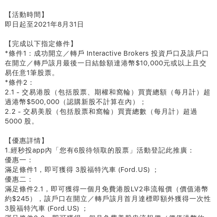
【活動時間】
即日起至2021年8月31日
【完成以下指定條件】
*條件1：成功開立／轉戶 Interactive Brokers 投資戶口及該戶口
在開立／轉戶該月最後一日結餘額達港幣$10,000元或以上且交
易任意1筆股票。
*條件2：
2.1 - 交易港股（包括股票、期權和窩輪）買賣總額（每月計）超
過港幣$500,000（認購新股不計算在內）；
2.2 - 交易美股（包括股票和窩輪）買賣總數（每月計）超過
5000 股。
【優惠詳情】
1.經秒投app內「您有6股待領取的股票」活動登記此推廣：
優惠一：
滿足條件1，即可獲得 3股福特汽車 (Ford.US) ；
優惠二：
滿足條件2.1，即可獲得一個月免費港股LV2串流報價（價值港幣
約$245），該戶口在開立／轉戶該月首月達標即額外獲得一次性
3股福特汽車 (Ford.US) ；