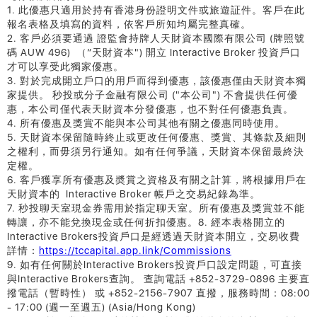
1. 此優惠只適用於持有香港身份證明文件或旅遊証件。客戶在此
報名表格及填寫的資料，依客戶所知均屬完整真確。
2. 客戶必須要通過 證監會持牌人天財資本國際有限公司 (牌照號
碼 AUW 496) （“天財資本") 開立 Interactive Broker 投資戶口
才可以享受此獨家優惠。
3. 對於完成開立戶口的用戶而得到優惠，該優惠僅由天財資本獨
家提供。 秒投或分子金融有限公司 ("本公司") 不會提供任何優
惠，本公司僅代表天財資本分發優惠，也不對任何優惠負責。
4. 所有優惠及獎賞不能與本公司其他有關之優惠同時使用。
5. 天財資本保留隨時終止或更改任何優惠、獎賞、其條款及細則
之權利，而毋須另行通知。如有任何爭議，天財資本保留最終決
定權。
6. 客戶獲享所有優惠及奬賞之資格及有關之計算，將根據用戶在
天財資本的 Interactive Broker 帳戶之交易紀錄為準。
7. 秒投聊天室現金券需用於指定聊天室。所有優惠及獎賞並不能
轉讓，亦不能兌換現金或任何折扣優惠。8. 經本表格開立的
Interactive Brokers投資戶口是經透過天財資本開立，交易收費
詳情：
https://tccapital.app.link/Commissions
9. 如有任何關於Interactive Brokers投資戶口設定問題，可直接
與Interactive Brokers查詢。 查詢電話 +852-3729-0896 主要直
撥電話（暫時性） 或 +852-2156-7907 直撥，服務時間：08:00
- 17:00 (週一至週五) (Asia/Hong Kong)