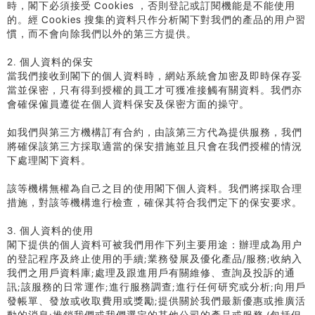
時，閣下必須接受 Cookies ，否則登記或訂閱機能是不能使用
的。經 Cookies 搜集的資料只作分析閣下對我們的產品的用户習
慣，而不會向除我們以外的第三方提供。
2. 個人資料的保安
當我們接收到閣下的個人資料時，網站系統會加密及即時保存妥
當並保密，只有得到授權的員工才可獲准接觸有關資料。我們亦
會確保僱員遵從在個人資料保安及保密方面的操守。
如我們與第三方機構訂有合約，由該第三方代為提供服務，我們
將確保該第三方採取適當的保安措施並且只會在我們授權的情況
下處理閣下資料。
該等機構無權為自己之目的使用閣下個人資料。我們將採取合理
措施，對該等機構進行檢查，確保其符合我們定下的保安要求。
3. 個人資料的使用
閣下提供的個人資料可被我們用作下列主要用途：辦理成為用户
的登記程序及終止使用的手續;業務發展及優化產品/服務;收納入
我們之用戶資料庫;處理及跟進用戶有關維修、查詢及投訴的通
訊;該服務的日常運作;進行服務調查;進行任何研究或分析;向用戶
發帳單、發放或收取費用或獎勵;提供關於我們最新優惠或推廣活