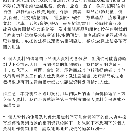
動的消息;推銷我們或我們選定的其他公司的產品或服務 (包括但
不限於所有財經/金融服務、飲食、旅遊、親子、教育/招聘/自我
增值、銀行/理財/投資/地產、保險、美容、時裝/服飾配襯、健
康/保健、社交/購物網站、電腦軟件/硬件、數碼產品、流動通訊/
寛頻、汽車、影視/音樂/藝術、報章雜誌/書刊、公關推廣服務、
政府/慈善團體/公共服務等，及其相關產品和服務);按任何對我們
具約束力的法律要求披露資料;協助預防、偵查或調查犯罪或潛在
犯罪活動，或按照法律規定提供相關協助。審核;及與上述各項有
關的用途
4. 個人資料的傳輸閣下的個人資料將會保密，但我們可能會傳輸
到以下公司或人仕：有關付款的相關銀行；我們約定的專業人
仕，如代理人、顧問、會計師、承辦商或其他服務提供者；其他
執行資料保安工作的人仕及機構；及法庭頒領, 政府部門或法定
機構根據有關法律而指示或要求該些資料要傳輸到人仕。
請注意，本聲明並不適用於利用我們以外的產品而傳輸給第三方
之個人資料。我們不會就該等第三方對有關個人資料之保護或不
保護負責
5. 個人資料的使用及其促銷用途我們可能會就閣下的個人資料投
寄或傳輸促銷活動的相關資訊給閣下，如果閣下不想閣下的個人
資料用作促銷用途，請以電郵通知我們的顧客服務部: