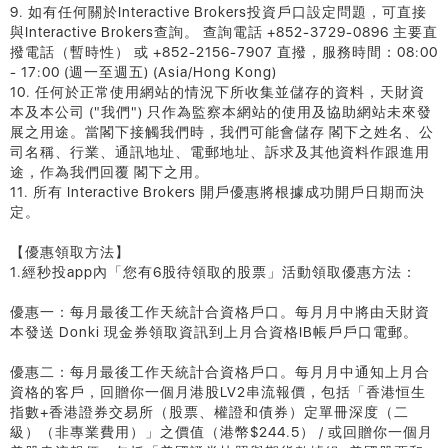
9. 如有任何關於Interactive Brokers投資戶口設定問題，可直接
與Interactive Brokers查詢。 查詢電話 +852-3729-0896 主要直
撥電話（暫時性） 或 +852-2156-7907 直撥，服務時間：08:00
- 17:00 (週一至週五) (Asia/Hong Kong)
10. 任何於正常使用網站的情況下所收集並儲存的資料，天財資
本及本公司 ("我們") 只作為監察本網站的使用及協助網站未來發
展之用途。當閣下接觸我們時，我們可能會儲存 閣下之姓名、公
司名稱、行業、通訊地址、電郵地址、訴求及其他資料作跟進用
途，作為我們回覆 閣下之用。
11. 所有 Interactive Brokers 開戶優惠將根據成功開戶日期而決
定。
【優惠領取方法】
1.經秒投app內「您有6股待領取的股票」活動領取優惠方法：
優惠一：每月最後工作天統計合資格戶口。每月月中將由天財資
本發送 Donki 現金券領取資訊到上月合資格IB帳戶戶口電郵。
優惠二：每月最後工作天統計合資格戶口。每月月中通知上月合
資格的客戶，回贈你一個月港股LV2串流報價，包括「香港恒生
指數+香港證券交易所（股票、權證和債券）定單冊深度（二
級）（非專業費用）」之價值（港幣$244.5） / 或回贈你一個月