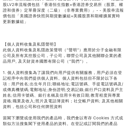
股LV2串流報價包括「香港恒生指數+香港證券交易所（股票、權
證和債券）定單冊深度（二級）（非專業費用）」- - 美股串流報
價包括「美國證券快照與期貨數據組+美國股票和期權擴展實時
更新數據組」
【個人資料收集及私隱聲明】
此個人資料收集及私隱政策聲明（“聲明”）應用於分子金融有限
公司及所有其控股公司，子公司，聯營公司及其他關聯企業的產
品用戶, 及天財資本國際有限公司（“我們”）。
1. 個人資料搜集為了讓我們向用戶提供有關服務，用戶必須在登
記程序中向我們提供個人資料。個人資料包括但不限於以下各
項：用戶姓名;出生年月日;聯絡地址;電話號碼、手提電話號碼及/
或傳真機號碼;電郵地址;身份證明;交易記錄;銀行戶口資料及戶主
姓名;信用卡號碼、銀行名稱及信用卡有效日期;教育程度與專業
資格;職業及收入;照片及電話簿資料；社交帳戶資料; 及其他相關
資料，包括公司和任何牌照資料
當閣下瀏覽或使用我們的產品時，我們會以寄存 Cookies 方式或
類似方法搜集閣下使用產品的資料。在登記或訂閱我們的產品