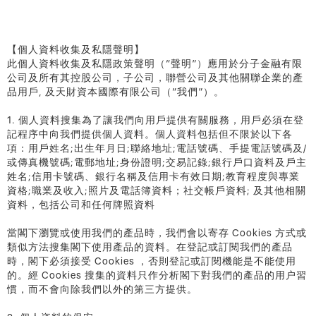
【個人資料收集及私隱聲明】
此個人資料收集及私隱政策聲明（“聲明”）應用於分子金融有限
公司及所有其控股公司，子公司，聯營公司及其他關聯企業的產
品用戶, 及天財資本國際有限公司（“我們”）。
1. 個人資料搜集為了讓我們向用戶提供有關服務，用戶必須在登
記程序中向我們提供個人資料。個人資料包括但不限於以下各
項：用戶姓名;出生年月日;聯絡地址;電話號碼、手提電話號碼及/
或傳真機號碼;電郵地址;身份證明;交易記錄;銀行戶口資料及戶主
姓名;信用卡號碼、銀行名稱及信用卡有效日期;教育程度與專業
資格;職業及收入;照片及電話簿資料；社交帳戶資料; 及其他相關
資料，包括公司和任何牌照資料
當閣下瀏覽或使用我們的產品時，我們會以寄存 Cookies 方式或
類似方法搜集閣下使用產品的資料。在登記或訂閱我們的產品
時，閣下必須接受 Cookies ，否則登記或訂閱機能是不能使用
的。經 Cookies 搜集的資料只作分析閣下對我們的產品的用户習
慣，而不會向除我們以外的第三方提供。