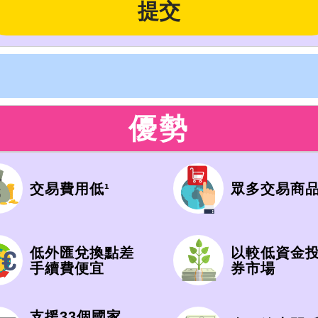
優勢
交易費用低¹
眾多交易商品
低外匯兌換點差
以較低資金
手續費便宜
券市場
支援33個國家，