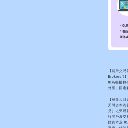
¹ 交易
² 
匯等
【關於交易執行經
Brokers”)
IB為機構
外匯、固定
【關於天財資
天財資本為
見）之受規管
行開戶及交
財資本及 