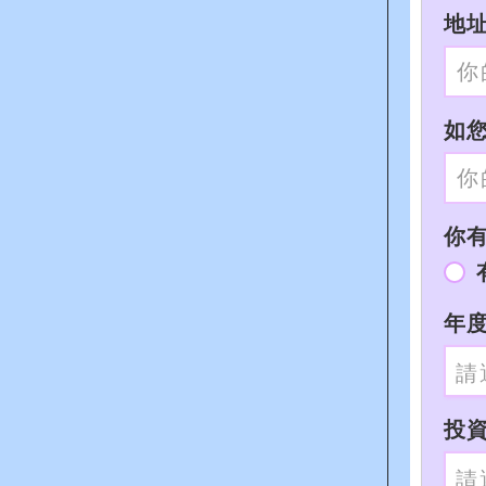
地址
如您
你有I
年度
投