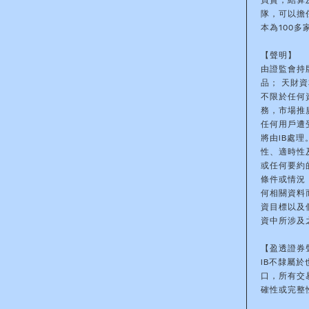
買賣，結算
隊，可以擔
本為100
【聲明】
由證監會持
品； 天財
不限於任何
務，市場推
任何用戶遭
將由IB處
性、適時性
或任何要約
條件或情況
何相關資料
資目標以及
資中所涉及
【盈透證券
IB不隸屬
口，所有交
確性或完整