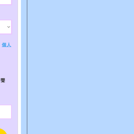
、
個人
露聲