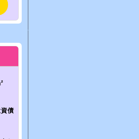
²
投資債