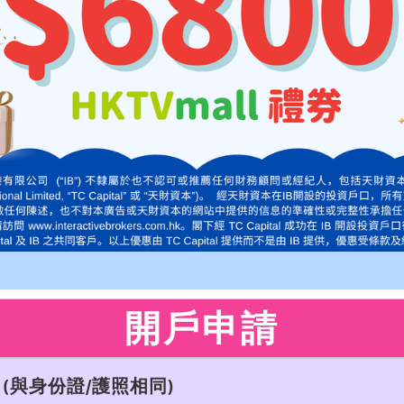
開戶申請
(與身份證/護照相同)