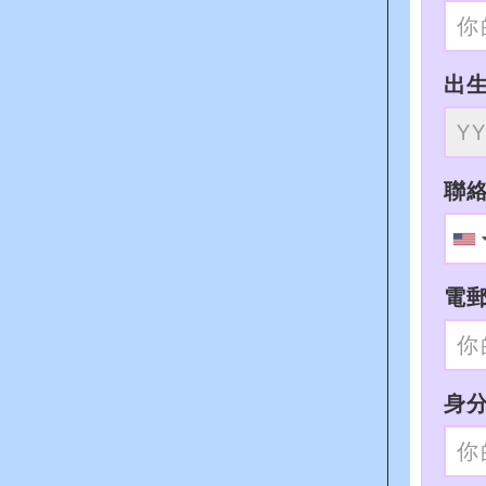
出
聯
電
身分