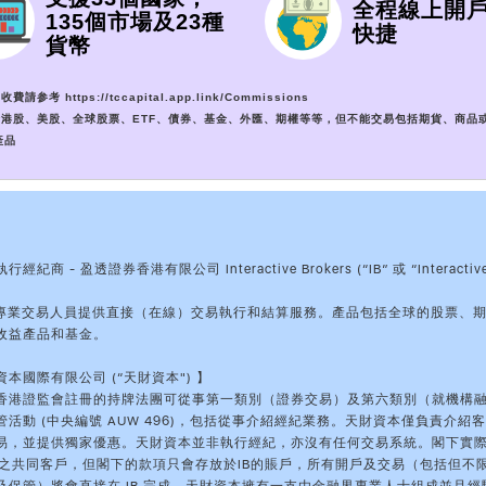
全程線上開
135個市場及23種
快捷
貨幣
收費請参考 https://tccapital.app.link/Commissions
包括港股、美股、全球股票、ETF、債券、基金、外匯、期權等等，但不能交易包括期貨、商品
產品
紀商 - 盈透證券香港有限公司 Interactive Brokers (“IB” 或 “Interactiv
】
和專業交易人員提供直接（在線）交易執行和結算服務。產品包括全球的股票、
收益產品和基金。
本國際有限公司 (“天財資本") 】
香港證監會註冊的持牌法團可從事第一類別（證券交易）及第六類別（就機構
活動 (中央編號 AUW 496)，包括從事介紹經紀業務。天財資本僅負責介紹客戶
易，並提供獨家優惠。天財資本並非執行經紀，亦沒有任何交易系統。閣下實
IB之共同客戶，但閣下的款項只會存放於IB的賬戶，所有開戶及交易（包括但不