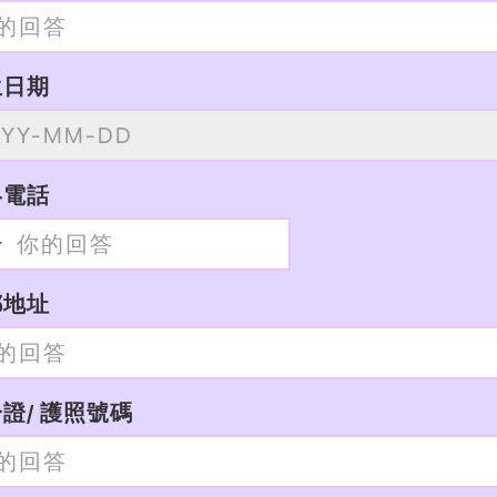
生日期
絡電話
郵地址
證/ 護照號碼