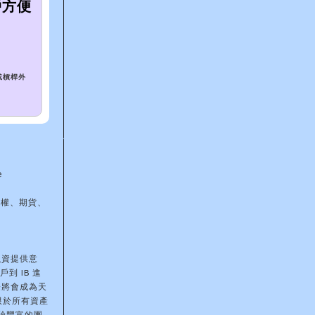
戶方便
或槓桿外
e
期權、期貨、
融資提供意
到 IB 進
際將會成為天
限於所有資產