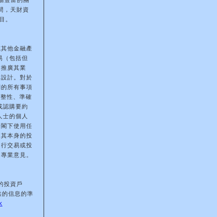
驗豐富的團
間，天財資
目。
或其他金融產
易（包括但
本推廣其業
本設計。對於
關的所有事項
完整性、準確
或認購要約
人士的個人
於閣下使用任
據其本身的投
進行交易或投
的專業意見。
的投資戶
供的信息的準
k