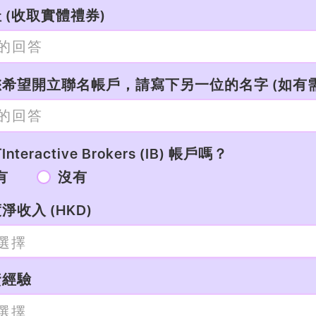
 (收取實體禮券)
希望開立聯名帳戶，請寫下另一位的名字 (如有需
nteractive Brokers (IB) 帳戶嗎？
有
沒有
淨收入 (HKD)
資經驗