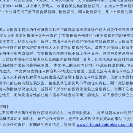
及保管）將會直接在 IB 完成。天財資本擁有一支由金融界專業人士組成並且經
任香港GEM和主板上市的保薦人，收購合併交易的財務顧問。 在過去十五年期
多家上市公司完成了數百個合規顧問、財務顧問、獨立財務顧問、及上市保薦的項
牌人天財資本提供的任何推廣活動不得解釋為徵求或建議任何人買賣任何證券
資本及天財資本的市場推廣合作夥伴 (“市場推廣合作夥伴”)並不提供任何證券交
資產買賣，結算及保管）服務，市場推廣合作夥伴僅代表證監會持牌人天財資
廣合作夥伴僅提供證監會持牌人天財資本所提供的信息。廣告內容僅由天財資
受的任何損失或損害，市場推廣合作夥伴概不負上任何責任。與開戶及交易有
理。天財資本僅提供金融產品及金融服務信息供閣下參考，且並未為所載資料的
及精確性作出任何聲明或保證。 本文件上的任何內容均不構成任何證券的出售
的邀請。 本文件包含的任何內容均不構成投資建議，並且也沒有考慮任何特定
，任何人不得將其解釋為任何建議或誘使閣下投資任何特定證券。天財資本對
而作出的任何有關交易決定、傷害及其它損失均不承擔任何責任。閣下應該根
個人和財務狀況做決定，並對閣下所作出的投資決定負上全部責任。當閣下在
之性質、風險及適合性的任何方面有不確定或不明白的地方，閣下應尋求獨立
聲明】
於也不認可或推薦任何財務顧問或經紀人，包括天財資本。 經天財資本在IB開設
易和清算均由IB執行。 IB不做任何陳述，也不對本廣告或天財資本的網站中提
性承擔任何責任。有關IB的更多信息，請訪問
www.interactivebrokers.com.h