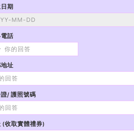
生日期
絡電話
郵地址
證/ 護照號碼
 (收取實體禮券)