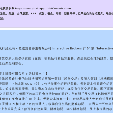
收費請参考 https://tccapital.app.link/Commissions
包括港股、美股、全球股票、ETF、債券、基金、外匯、期權等等，但不能交易包括期貨、商品
產品
紀商 - 盈透證券香港有限公司 Interactive Brokers (“IB” 或 “Interactiv
】
和專業交易人員提供直接（在線）交易執行和結算服務。產品包括全球的股票、
收益產品和基金。
本國際有限公司 (“天財資本") 】
香港證監會註冊的持牌法團可從事第一類別（證券交易）及第六類別（就機構
活動 (中央編號 AUW 496)，包括從事介紹經紀業務。天財資本僅負責介紹客戶
易，並提供獨家優惠。天財資本並非執行經紀，亦沒有任何交易系統。閣下實
IB之共同客戶，但閣下的款項只會存放於IB的賬戶，所有開戶及交易（包括但不
及保管）將會直接在 IB 完成。天財資本擁有一支由金融界專業人士組成並且經
任香港GEM和主板上市的保薦人，收購合併交易的財務顧問。 在過去十五年期
多家上市公司完成了數百個合規顧問、財務顧問、獨立財務顧問、及上市保薦的項