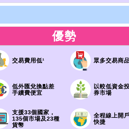
優勢
交易費用低¹
眾多交易商品
低外匯兌換點差
以較低資金
手續費便宜
券市場
支援33個國家，
全程線上開
135個市場及23種
快捷
貨幣