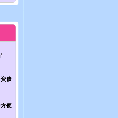
²
投資債
戶方便