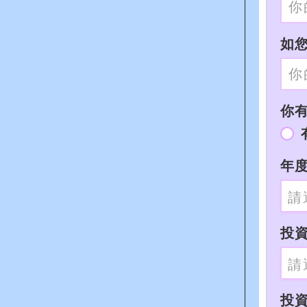
如您
你有I
年度
投
投