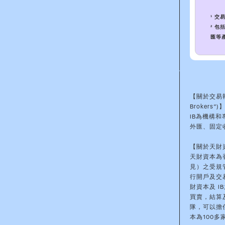
¹ 交易
² 
匯等
【關於交易執行經
Brokers”)
IB為機構
外匯、固定
【關於天財資
天財資本為
見）之受規管
行開戶及交
財資本及 
買賣，結算
隊，可以擔
本為100