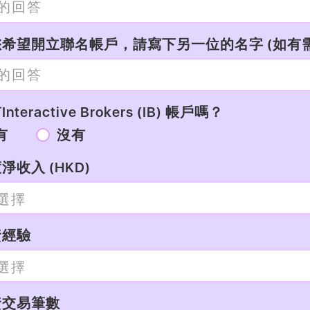
希望開立聯名帳戶，請寫下另一位的名字 (如有需
nteractive Brokers (IB) 帳戶嗎？
有
沒有
淨收入 (HKD)
資經驗
資交易筆數