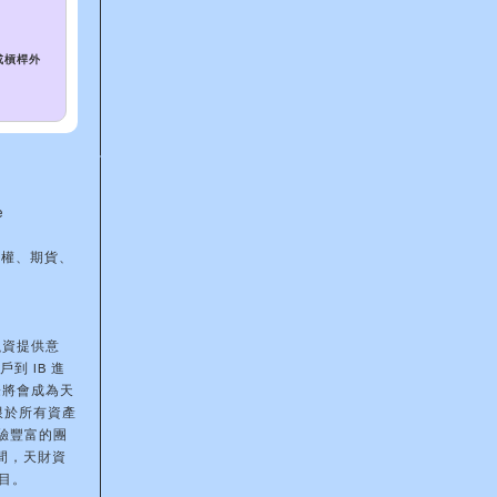
或槓桿外
e
期權、期貨、
融資提供意
到 IB 進
際將會成為天
限於所有資產
驗豐富的團
間，天財資
目。