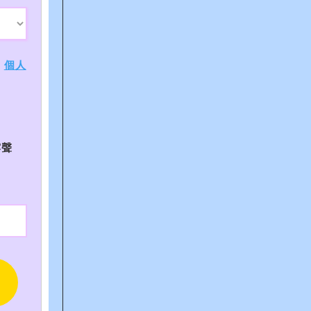
、
個人
露聲