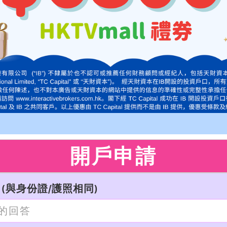
開戶申請
(與身份證/護照相同)