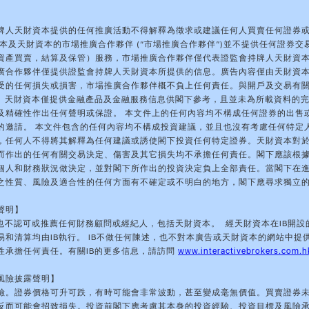
牌人天財資本提供的任何推廣活動不得解釋為徵求或建議任何人買賣任何證券
資本及天財資本的市場推廣合作夥伴 (“市場推廣合作夥伴”)並不提供任何證券交
資產買賣，結算及保管）服務，市場推廣合作夥伴僅代表證監會持牌人天財資
廣合作夥伴僅提供證監會持牌人天財資本所提供的信息。廣告內容僅由天財資
受的任何損失或損害，市場推廣合作夥伴概不負上任何責任。與開戶及交易有
理。天財資本僅提供金融產品及金融服務信息供閣下參考，且並未為所載資料的
及精確性作出任何聲明或保證。 本文件上的任何內容均不構成任何證券的出售
的邀請。 本文件包含的任何內容均不構成投資建議，並且也沒有考慮任何特定
，任何人不得將其解釋為任何建議或誘使閣下投資任何特定證券。天財資本對
而作出的任何有關交易決定、傷害及其它損失均不承擔任何責任。閣下應該根
個人和財務狀況做決定，並對閣下所作出的投資決定負上全部責任。當閣下在
之性質、風險及適合性的任何方面有不確定或不明白的地方，閣下應尋求獨立
聲明】
於也不認可或推薦任何財務顧問或經紀人，包括天財資本。 經天財資本在IB開設
易和清算均由IB執行。 IB不做任何陳述，也不對本廣告或天財資本的網站中提
性承擔任何責任。有關IB的更多信息，請訪問
www.interactivebrokers.com.h
風險披露聲明】
險。證券價格可升可跌，有時可能會非常波動，甚至變成毫無價值。買賣證券
反而可能會招致損失。投資前閣下應考慮其本身的投資經驗、投資目標及風險