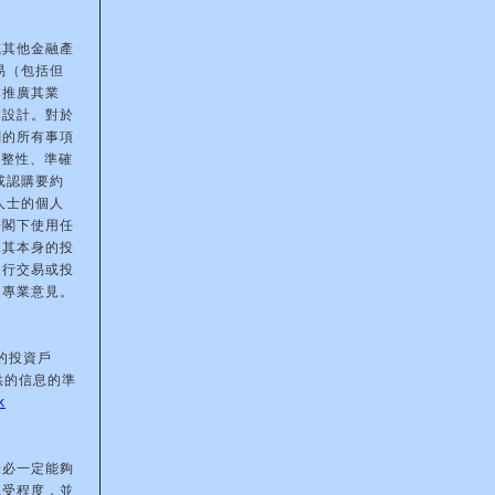
或其他金融產
易（包括但
本推廣其業
本設計。對於
關的所有事項
完整性、準確
或認購要約
人士的個人
於閣下使用任
據其本身的投
進行交易或投
的專業意見。
的投資戶
供的信息的準
k
未必一定能夠
承受程度，並