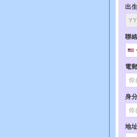
出
聯
電
身分
地址