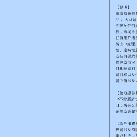
【聲明】
由證監會持
品； 天財
不限於任何
務，市場推
任何用戶遭
將由IB處
性、適時性
或任何要約
條件或情況
何相關資料
資目標以及
資中所涉及
【盈透證券
IB不隸屬
口，所有交
確性或完整
【證券服務
投資涉及風
賺取利潤，