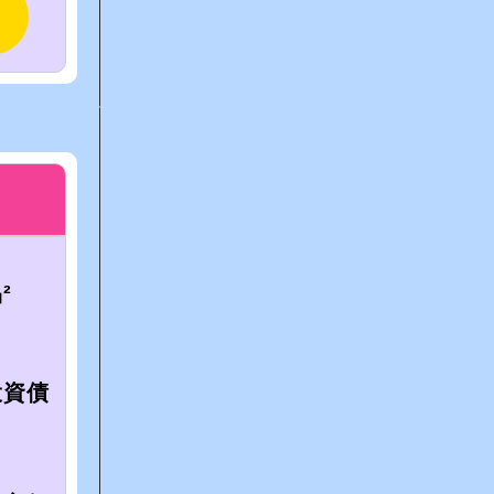
²
投資債