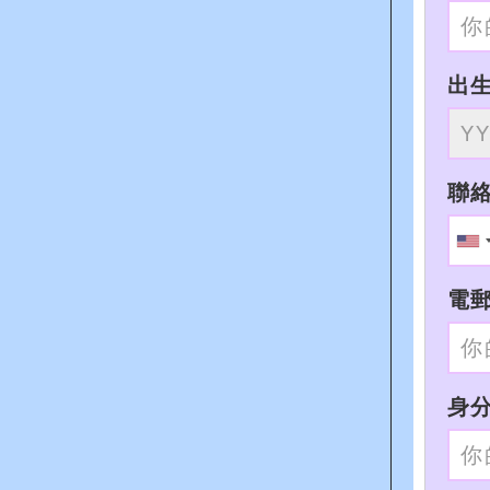
出
聯
電
身分