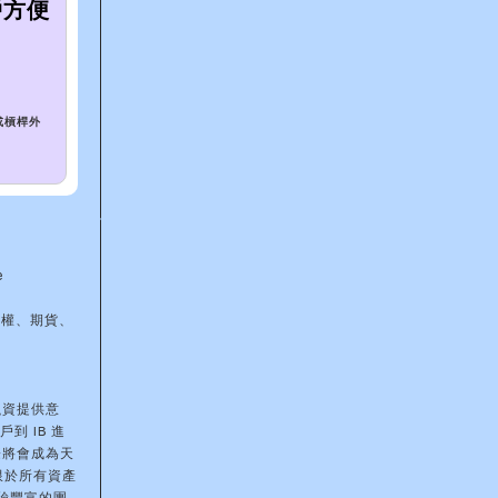
戶方便
或槓桿外
e
期權、期貨、
融資提供意
到 IB 進
際將會成為天
限於所有資產