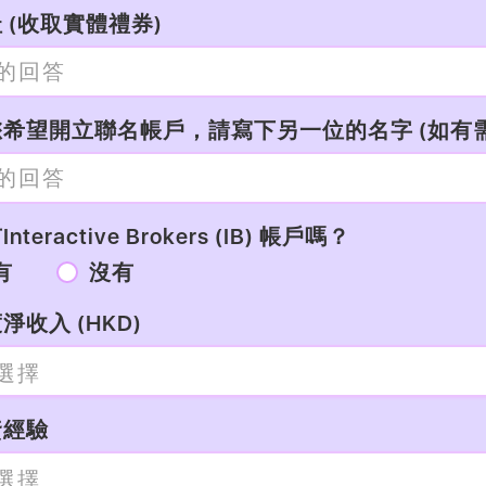
 (收取實體禮券)
希望開立聯名帳戶，請寫下另一位的名字 (如有需
nteractive Brokers (IB) 帳戶嗎？
有
沒有
淨收入 (HKD)
資經驗