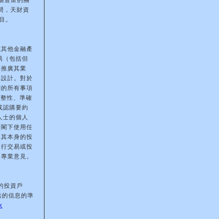
驗豐富的團
間，天財資
目。
或其他金融產
易（包括但
本推廣其業
本設計。對於
關的所有事項
完整性、準確
或認購要約
人士的個人
於閣下使用任
據其本身的投
進行交易或投
的專業意見。
的投資戶
供的信息的準
k