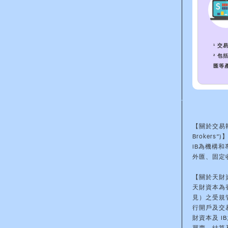
¹ 交易
² 
匯等
【關於交易執行經
Brokers”)
IB為機構
外匯、固定
【關於天財資
天財資本為
見）之受規管
行開戶及交
財資本及 