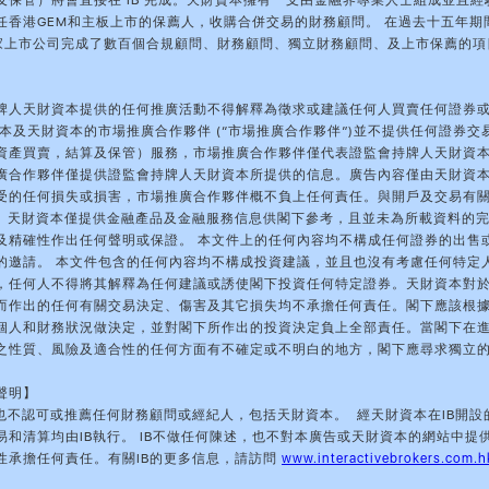
及保管）將會直接在 IB 完成。天財資本擁有一支由金融界專業人士組成並且經
任香港GEM和主板上市的保薦人，收購合併交易的財務顧問。 在過去十五年期
多家上市公司完成了數百個合規顧問、財務顧問、獨立財務顧問、及上市保薦的項
牌人天財資本提供的任何推廣活動不得解釋為徵求或建議任何人買賣任何證券
資本及天財資本的市場推廣合作夥伴 (“市場推廣合作夥伴”)並不提供任何證券交
資產買賣，結算及保管）服務，市場推廣合作夥伴僅代表證監會持牌人天財資
廣合作夥伴僅提供證監會持牌人天財資本所提供的信息。廣告內容僅由天財資
受的任何損失或損害，市場推廣合作夥伴概不負上任何責任。與開戶及交易有
理。天財資本僅提供金融產品及金融服務信息供閣下參考，且並未為所載資料的
及精確性作出任何聲明或保證。 本文件上的任何內容均不構成任何證券的出售
的邀請。 本文件包含的任何內容均不構成投資建議，並且也沒有考慮任何特定
，任何人不得將其解釋為任何建議或誘使閣下投資任何特定證券。天財資本對
而作出的任何有關交易決定、傷害及其它損失均不承擔任何責任。閣下應該根
個人和財務狀況做決定，並對閣下所作出的投資決定負上全部責任。當閣下在
之性質、風險及適合性的任何方面有不確定或不明白的地方，閣下應尋求獨立
聲明】
於也不認可或推薦任何財務顧問或經紀人，包括天財資本。 經天財資本在IB開設
易和清算均由IB執行。 IB不做任何陳述，也不對本廣告或天財資本的網站中提
性承擔任何責任。有關IB的更多信息，請訪問
www.interactivebrokers.com.h