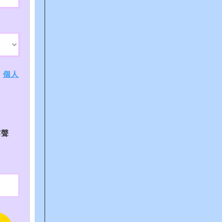
、
個人
露聲