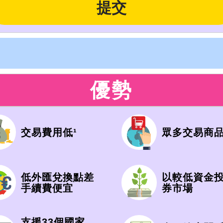
優勢
交易費用低¹
眾多交易商品
低外匯兌換點差
以較低資金
手續費便宜
券市場
支援33個國家，