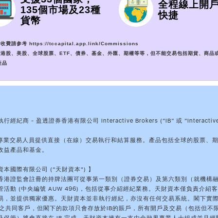
全程線上開
135個市場及23種
快捷
貨幣
收費請参考 https://tccapital.app.link/Commissions
包括港股、美股、全球股票、ETF、債券、基金、外匯、期權等等，但不能交易包括期貨、商品
產品
紀商 - 盈透證券香港有限公司 Interactive Brokers (“IB” 或 “Interactiv
】
和專業交易人員提供直接（在線）交易執行和結算服務。產品包括全球的股票、
收益產品和基金。
本國際有限公司 (“天財資本") 】
香港證監會註冊的持牌法團可從事第一類別（證券交易）及第六類別（就機構
活動 (中央編號 AUW 496)，包括從事介紹經紀業務。天財資本僅負責介紹客戶
易，並提供獨家優惠。天財資本並非執行經紀，亦沒有任何交易系統。閣下實
IB之共同客戶，但閣下的款項只會存放於IB的賬戶，所有開戶及交易（包括但不