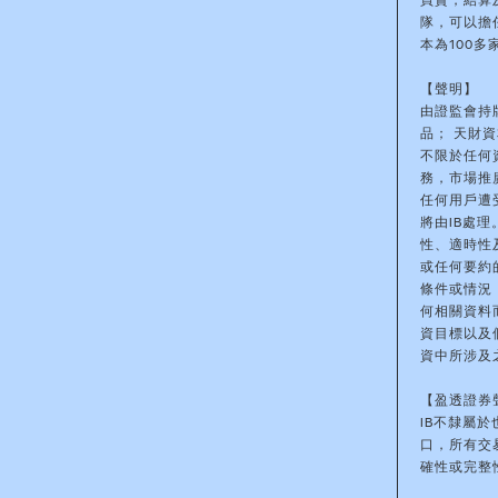
買賣，結算
隊，可以擔
本為100
【聲明】
由證監會持
品； 天財
不限於任何
務，市場推
任何用戶遭
將由IB處
性、適時性
或任何要約
條件或情況
何相關資料
資目標以及
資中所涉及
【盈透證券
IB不隸屬
口，所有交
確性或完整