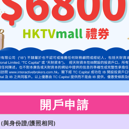
開戶申請
(與身份證/護照相同)