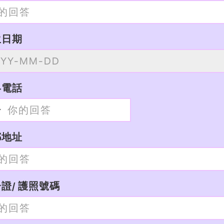
生日期
絡電話
郵地址
證/ 護照號碼