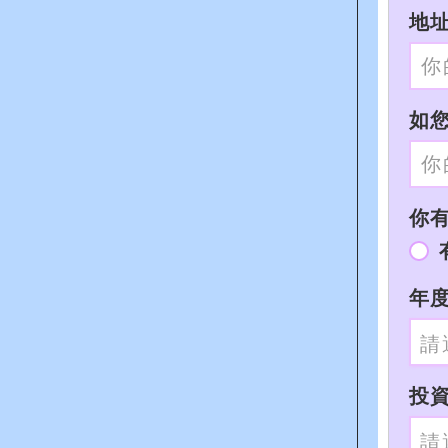
地址
如您
你有I
年度
投