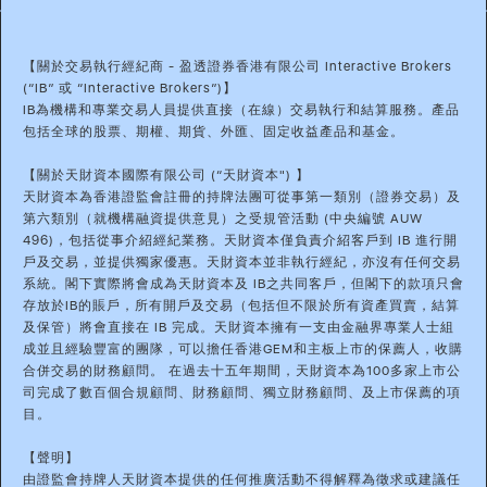
【關於交易執行經紀商 - 盈透證券香港有限公司 Interactive Brokers
(“IB” 或 “Interactive Brokers”)】
IB為機構和專業交易人員提供直接（在線）交易執行和結算服務。產品
包括全球的股票、期權、期貨、外匯、固定收益產品和基金。
【關於天財資本國際有限公司 (“天財資本") 】
天財資本為香港證監會註冊的持牌法團可從事第一類別（證券交易）及
第六類別（就機構融資提供意見）之受規管活動 (中央編號 AUW
496)，包括從事介紹經紀業務。天財資本僅負責介紹客戶到 IB 進行開
戶及交易，並提供獨家優惠。天財資本並非執行經紀，亦沒有任何交易
系統。閣下實際將會成為天財資本及 IB之共同客戶，但閣下的款項只會
存放於IB的賬戶，所有開戶及交易（包括但不限於所有資產買賣，結算
及保管）將會直接在 IB 完成。天財資本擁有一支由金融界專業人士組
成並且經驗豐富的團隊，可以擔任香港GEM和主板上市的保薦人，收購
合併交易的財務顧問。 在過去十五年期間，天財資本為100多家上市公
司完成了數百個合規顧問、財務顧問、獨立財務顧問、及上市保薦的項
目。
【聲明】
由證監會持牌人天財資本提供的任何推廣活動不得解釋為徵求或建議任