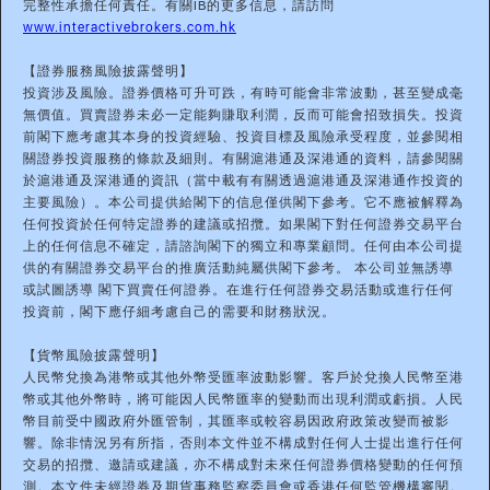
完整性承擔任何責任。有關IB的更多信息，請訪問
www.interactivebrokers.com.hk
【證券服務風險披露聲明】
投資涉及風險。證券價格可升可跌，有時可能會非常波動，甚至變成毫
無價值。買賣證券未必一定能夠賺取利潤，反而可能會招致損失。投資
前閣下應考慮其本身的投資經驗、投資目標及風險承受程度，並參閱相
關證券投資服務的條款及細則。有關滬港通及深港通的資料，請參閱關
於滬港通及深港通的資訊（當中載有有關透過滬港通及深港通作投資的
主要風險）。本公司提供給閣下的信息僅供閣下參考。它不應被解釋為
任何投資於任何特定證券的建議或招攬。如果閣下對任何證券交易平台
上的任何信息不確定，請諮詢閣下的獨立和專業顧問。任何由本公司提
供的有關證券交易平台的推廣活動純屬供閣下參考。 本公司並無誘導
或試圖誘導 閣下買賣任何證券。在進行任何證券交易活動或進行任何
投資前，閣下應仔細考慮自己的需要和財務狀況。
【貨幣風險披露聲明】
人民幣兌換為港幣或其他外幣受匯率波動影響。客戶於兌換人民幣至港
幣或其他外幣時，將可能因人民幣匯率的變動而出現利潤或虧損。人民
幣目前受中國政府外匯管制，其匯率或較容易因政府政策改變而被影
響。除非情況另有所指，否則本文件並不構成對任何人士提出進行任何
交易的招攬、邀請或建議，亦不構成對未來任何證券價格變動的任何預
測。本文件未經證券及期貨事務監察委員會或香港任何監管機構審閱。