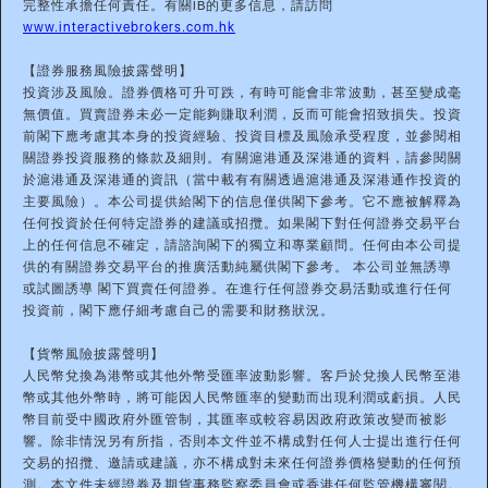
完整性承擔任何責任。有關IB的更多信息，請訪問
www.interactivebrokers.com.hk
【證券服務風險披露聲明】
投資涉及風險。證券價格可升可跌，有時可能會非常波動，甚至變成毫
無價值。買賣證券未必一定能夠賺取利潤，反而可能會招致損失。投資
前閣下應考慮其本身的投資經驗、投資目標及風險承受程度，並參閱相
關證券投資服務的條款及細則。有關滬港通及深港通的資料，請參閱關
於滬港通及深港通的資訊（當中載有有關透過滬港通及深港通作投資的
主要風險）。本公司提供給閣下的信息僅供閣下參考。它不應被解釋為
任何投資於任何特定證券的建議或招攬。如果閣下對任何證券交易平台
上的任何信息不確定，請諮詢閣下的獨立和專業顧問。任何由本公司提
供的有關證券交易平台的推廣活動純屬供閣下參考。 本公司並無誘導
或試圖誘導 閣下買賣任何證券。在進行任何證券交易活動或進行任何
投資前，閣下應仔細考慮自己的需要和財務狀況。
【貨幣風險披露聲明】
人民幣兌換為港幣或其他外幣受匯率波動影響。客戶於兌換人民幣至港
幣或其他外幣時，將可能因人民幣匯率的變動而出現利潤或虧損。人民
幣目前受中國政府外匯管制，其匯率或較容易因政府政策改變而被影
響。除非情況另有所指，否則本文件並不構成對任何人士提出進行任何
交易的招攬、邀請或建議，亦不構成對未來任何證券價格變動的任何預
測。本文件未經證券及期貨事務監察委員會或香港任何監管機構審閱。