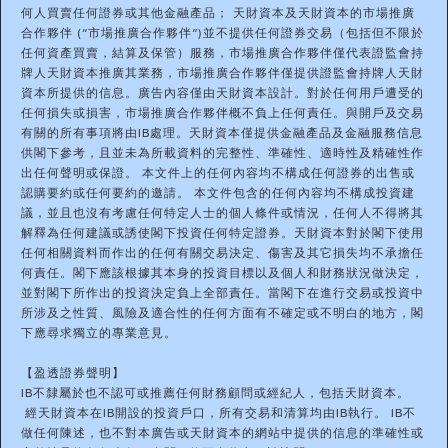
何人買賣任何證券或其他金融產品； 天財資本及天財資本的市場推廣
合作夥伴 (“市場推廣合作夥伴”)並不提供任何證券交易（包括但不限於
任何資產買賣，結算及保管）服務，市場推廣合作夥伴僅代表證監會持
牌人天財資本推廣其業務，市場推廣合作夥伴僅提供證監會持牌人天財
資本所提供的信息。廣告內容僅由天財資本設計。對於任何用戶遭受的
任何損失或損害，市場推廣合作夥伴概不負上任何責任。與開戶及交易
有關的所有事項將由IB處理。天財資本僅提供金融產品及金融服務信息
供閣下參考，且並未為所載資料的完整性、準確性、適時性及精確性作
出任何聲明或保證。 本文件上的任何內容均不構成任何證券的出售或
認購要約或任何要約的邀請。 本文件包含的任何內容均不構成投資建
議，並且也沒有考慮任何特定人士的個人條件或情況，任何人不得將其
解釋為任何建議或誘使閣下投資任何特定證券。天財資本對於閣下使用
任何相關資料而作出的任何有關交易決定、傷害及其它損失均不承擔任
何責任。閣下應該根據其本身的投資目標以及個人和財務狀況做決定，
並對閣下所作出的投資決定負上全部責任。當閣下在進行交易或投資中
所涉及之性質、風險及適合性的任何方面有不確定或不明白的地方，閣
下應尋求獨立的專業意見。
【盈透證券聲明】
IB不隸屬於也不認可或推薦任何財務顧問或經紀人，包括天財資本。
經天財資本在IB開設的投資戶口，所有交易和清算均由IB執行。 IB不
做任何陳述，也不對本廣告或天財資本的網站中提供的信息的準確性或