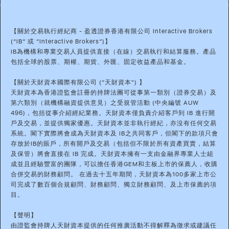
【關於交易執行經紀商 - 盈透證券香港有限公司 Interactive Brokers
(“IB” 或 “Interactive Brokers”)】
IB為機構和專業交易人員提供直接（在線）交易執行和結算服務。產品
包括全球的股票、期權、期貨、外匯、固定收益產品和基金。
【關於天財資本國際有限公司 (“天財資本") 】
天財資本為香港證監會註冊的持牌法團可從事第一類別（證券交易）及
第六類別（就機構融資提供意見）之受規管活動 (中央編號 AUW
496)，包括從事介紹經紀業務。天財資本僅負責介紹客戶到 IB 進行開
戶及交易，並提供獨家優惠。天財資本並非執行經紀，亦沒有任何交易
系統。閣下實際將會成為天財資本及 IB之共同客戶，但閣下的款項只會
存放於IB的賬戶，所有開戶及交易（包括但不限於所有資產買賣，結算
及保管）將會直接在 IB 完成。天財資本擁有一支由金融界專業人士組
成並且經驗豐富的團隊，可以擔任香港GEM和主板上市的保薦人，收購
合併交易的財務顧問。 在過去十五年期間，天財資本為100多家上市公
司完成了數百個合規顧問、財務顧問、獨立財務顧問、及上市保薦的項
目。
【聲明】
由證監會持牌人天財資本提供的任何推廣活動不得解釋為徵求或建議任