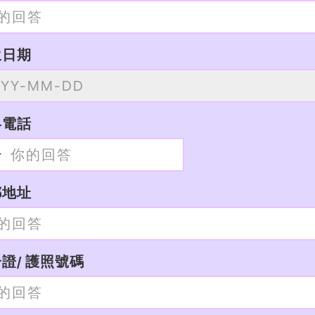
生日期
絡電話
郵地址
證/ 護照號碼