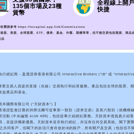
全程線上開
135個市場及23種
快捷
貨幣
收費請参考 https://tccapital.app.link/Commissions
包括港股、美股、全球股票、ETF、債券、基金、外匯、期權等等，但不能交易包括期貨、商品
產品
紀商 - 盈透證券香港有限公司 Interactive Brokers (“IB” 或 “Interactiv
】
和專業交易人員提供直接（在線）交易執行和結算服務。產品包括全球的股票、
收益產品和基金。
本國際有限公司 (“天財資本") 】
香港證監會註冊的持牌法團可從事第一類別（證券交易）及第六類別（就機構
活動 (中央編號 AUW 496)，包括從事介紹經紀業務。天財資本僅負責介紹客戶
易，並提供獨家優惠。天財資本並非執行經紀，亦沒有任何交易系統。閣下實
IB之共同客戶，但閣下的款項只會存放於IB的賬戶，所有開戶及交易（包括但不