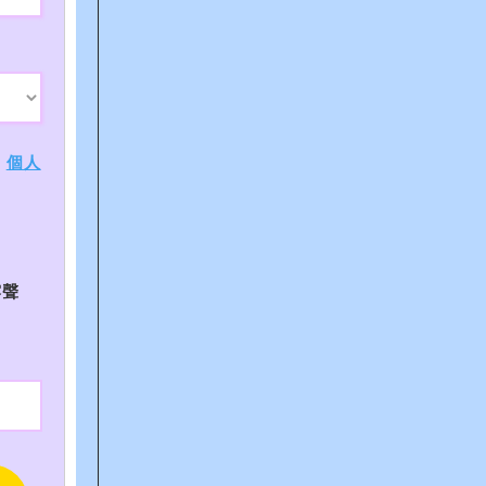
、
個人
露聲