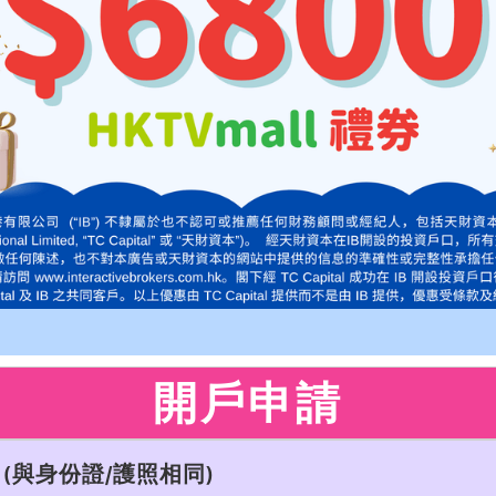
開戶申請
(與身份證/護照相同)