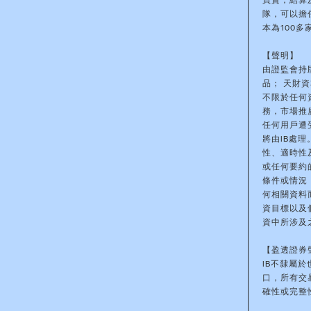
買賣，結算
隊，可以擔
本為100
【聲明】
由證監會持
品； 天財
不限於任何
務，市場推
任何用戶遭
將由IB處
性、適時性
或任何要約
條件或情況
何相關資料
資目標以及
資中所涉及
【盈透證券
IB不隸屬
口，所有交
確性或完整