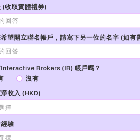
 (收取實體禮券)
希望開立聯名帳戶，請寫下另一位的名字 (如有需
nteractive Brokers (IB) 帳戶嗎？
有
沒有
淨收入 (HKD)
資經驗