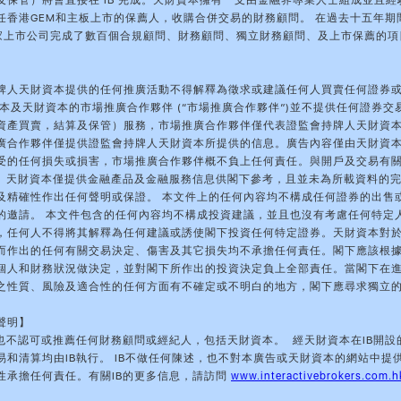
及保管）將會直接在 IB 完成。天財資本擁有一支由金融界專業人士組成並且經
任香港GEM和主板上市的保薦人，收購合併交易的財務顧問。 在過去十五年期
多家上市公司完成了數百個合規顧問、財務顧問、獨立財務顧問、及上市保薦的項
牌人天財資本提供的任何推廣活動不得解釋為徵求或建議任何人買賣任何證券
資本及天財資本的市場推廣合作夥伴 (“市場推廣合作夥伴”)並不提供任何證券交
資產買賣，結算及保管）服務，市場推廣合作夥伴僅代表證監會持牌人天財資
廣合作夥伴僅提供證監會持牌人天財資本所提供的信息。廣告內容僅由天財資
受的任何損失或損害，市場推廣合作夥伴概不負上任何責任。與開戶及交易有
理。天財資本僅提供金融產品及金融服務信息供閣下參考，且並未為所載資料的
及精確性作出任何聲明或保證。 本文件上的任何內容均不構成任何證券的出售
的邀請。 本文件包含的任何內容均不構成投資建議，並且也沒有考慮任何特定
，任何人不得將其解釋為任何建議或誘使閣下投資任何特定證券。天財資本對
而作出的任何有關交易決定、傷害及其它損失均不承擔任何責任。閣下應該根
個人和財務狀況做決定，並對閣下所作出的投資決定負上全部責任。當閣下在
之性質、風險及適合性的任何方面有不確定或不明白的地方，閣下應尋求獨立
聲明】
於也不認可或推薦任何財務顧問或經紀人，包括天財資本。 經天財資本在IB開設
易和清算均由IB執行。 IB不做任何陳述，也不對本廣告或天財資本的網站中提
性承擔任何責任。有關IB的更多信息，請訪問
www.interactivebrokers.com.h