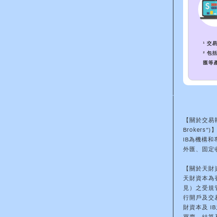
¹ 交易
² 
匯等
【關於交易執行經
Brokers”)
IB為機構
外匯、固定
【關於天財資
天財資本為
見）之受規管
行開戶及交
財資本及 