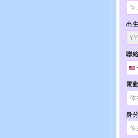
出
聯
電
身分