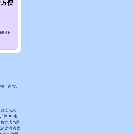
戶方便
或槓桿外
e
期權、期貨、
融資提供意
到 IB 進
際將會成為天
限於所有資產