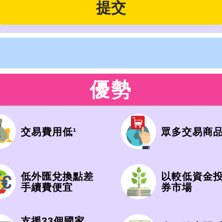
優勢
交易費用低¹
眾多交易商品
低外匯兌換點差
以較低資金
手續費便宜
券市場
支援33個國家，