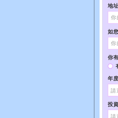
地址
如您
你有I
年度
投