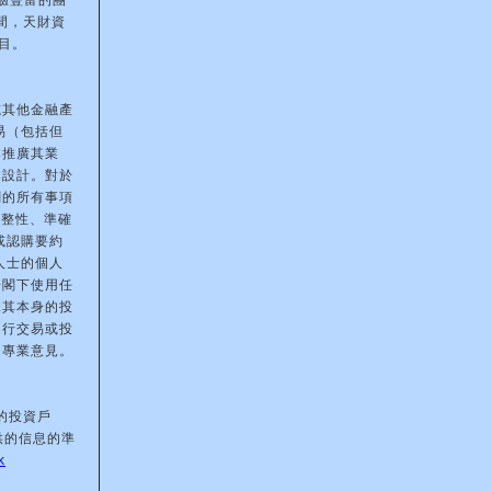
驗豐富的團
間，天財資
目。
或其他金融產
易（包括但
本推廣其業
本設計。對於
關的所有事項
完整性、準確
或認購要約
人士的個人
於閣下使用任
據其本身的投
進行交易或投
的專業意見。
的投資戶
供的信息的準
k