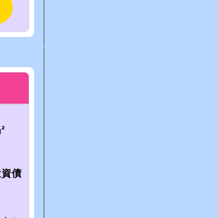
²
投資債