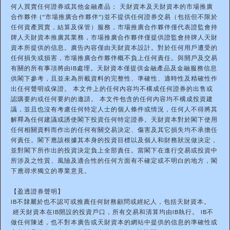
何人買賣任何證券或其他金融產品； 天財資本及天財資本的市場推廣
合作夥伴 (“市場推廣合作夥伴”)並不提供任何證券交易（包括但不限於
任何資產買賣，結算及保管）服務，市場推廣合作夥伴僅代表證監會持
牌人天財資本推廣其業務，市場推廣合作夥伴僅提供證監會持牌人天財
資本所提供的信息。廣告內容僅由天財資本設計。對於任何用戶遭受的
任何損失或損害，市場推廣合作夥伴概不負上任何責任。與開戶及交易
有關的所有事項將由IB處理。天財資本僅提供金融產品及金融服務信息
供閣下參考，且並未為所載資料的完整性、準確性、適時性及精確性作
出任何聲明或保證。 本文件上的任何內容均不構成任何證券的出售或
認購要約或任何要約的邀請。 本文件包含的任何內容均不構成投資建
議，並且也沒有考慮任何特定人士的個人條件或情況，任何人不得將其
解釋為任何建議或誘使閣下投資任何特定證券。天財資本對於閣下使用
任何相關資料而作出的任何有關交易決定、傷害及其它損失均不承擔任
何責任。閣下應該根據其本身的投資目標以及個人和財務狀況做決定，
並對閣下所作出的投資決定負上全部責任。當閣下在進行交易或投資中
所涉及之性質、風險及適合性的任何方面有不確定或不明白的地方，閣
下應尋求獨立的專業意見。
【盈透證券聲明】
IB不隸屬於也不認可或推薦任何財務顧問或經紀人，包括天財資本。
經天財資本在IB開設的投資戶口，所有交易和清算均由IB執行。 IB不
做任何陳述，也不對本廣告或天財資本的網站中提供的信息的準確性或