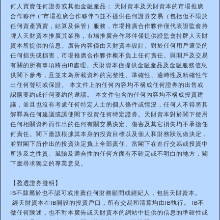
何人買賣任何證券或其他金融產品； 天財資本及天財資本的市場推廣
合作夥伴 (“市場推廣合作夥伴”)並不提供任何證券交易（包括但不限於
任何資產買賣，結算及保管）服務，市場推廣合作夥伴僅代表證監會持
牌人天財資本推廣其業務，市場推廣合作夥伴僅提供證監會持牌人天財
資本所提供的信息。廣告內容僅由天財資本設計。對於任何用戶遭受的
任何損失或損害，市場推廣合作夥伴概不負上任何責任。與開戶及交易
有關的所有事項將由IB處理。天財資本僅提供金融產品及金融服務信息
供閣下參考，且並未為所載資料的完整性、準確性、適時性及精確性作
出任何聲明或保證。 本文件上的任何內容均不構成任何證券的出售或
認購要約或任何要約的邀請。 本文件包含的任何內容均不構成投資建
議，並且也沒有考慮任何特定人士的個人條件或情況，任何人不得將其
解釋為任何建議或誘使閣下投資任何特定證券。天財資本對於閣下使用
任何相關資料而作出的任何有關交易決定、傷害及其它損失均不承擔任
何責任。閣下應該根據其本身的投資目標以及個人和財務狀況做決定，
並對閣下所作出的投資決定負上全部責任。當閣下在進行交易或投資中
所涉及之性質、風險及適合性的任何方面有不確定或不明白的地方，閣
下應尋求獨立的專業意見。
【盈透證券聲明】
IB不隸屬於也不認可或推薦任何財務顧問或經紀人，包括天財資本。
經天財資本在IB開設的投資戶口，所有交易和清算均由IB執行。 IB不
做任何陳述，也不對本廣告或天財資本的網站中提供的信息的準確性或