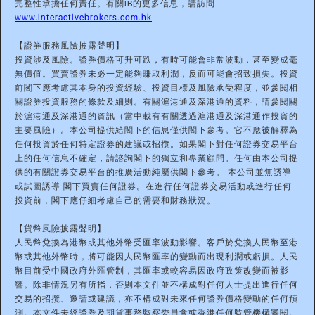
完整性承擔任何責任。有關IB的更多信息，請訪問
www.interactivebrokers.com.hk
【證券服務風險披露聲明】
投資涉及風險。證券價格可升可跌，有時可能會非常波動，甚至變成毫
無價值。買賣證券未必一定能夠賺取利潤，反而可能會招致損失。投資
前閣下應考慮其本身的投資經驗、投資目標及風險承受程度，並參閱相
關證券投資服務的條款及細則。有關滬港通及深港通的資料，請參閱關
於滬港通及深港通的資訊（當中載有有關透過滬港通及深港通作投資的
主要風險）。本公司提供給閣下的信息僅供閣下參考。它不應被解釋為
任何投資於任何特定證券的建議或招攬。如果閣下對任何證券交易平台
上的任何信息不確定，請諮詢閣下的獨立和專業顧問。任何由本公司提
供的有關證券交易平台的推廣活動純屬供閣下參考。 本公司並無誘導
或試圖誘導 閣下買賣任何證券。在進行任何證券交易活動或進行任何
投資前，閣下應仔細考慮自己的需要和財務狀況。
【貨幣風險披露聲明】
人民幣兌換為港幣或其他外幣受匯率波動影響。客戶於兌換人民幣至港
幣或其他外幣時，將可能因人民幣匯率的變動而出現利潤或虧損。人民
幣目前受中國政府外匯管制，其匯率或較容易因政府政策改變而被影
響。除非情況另有所指，否則本文件並不構成對任何人士提出進行任何
交易的招攬、邀請或建議，亦不構成對未來任何證券價格變動的任何預
測。本文件未經證券及期貨事務監察委員會或香港任何監管機構審閱。