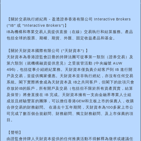
【關於交易執行經紀商 - 盈透證券香港有限公司 Interactive Brokers
(“IB” 或 “Interactive Brokers”)】
IB為機構和專業交易人員提供直接（在線）交易執行和結算服務。產品
包括全球的股票、期權、期貨、外匯、固定收益產品和基金。
【關於天財資本國際有限公司 (“天財資本") 】
天財資本為香港證監會註冊的持牌法團可從事第一類別（證券交易）及
第六類別（就機構融資提供意見）之受規管活動 (中央編號 AUW
496)，包括從事介紹經紀業務。天財資本僅負責介紹客戶到 IB 進行開
戶及交易，並提供獨家優惠。天財資本並非執行經紀，亦沒有任何交易
系統。閣下實際將會成為天財資本及 IB之共同客戶，但閣下的款項只會
存放於IB的賬戶，所有開戶及交易（包括但不限於所有資產買賣，結算
及保管）將會直接在 IB 完成。天財資本擁有一支由金融界專業人士組
成並且經驗豐富的團隊，可以擔任香港GEM和主板上市的保薦人，收購
合併交易的財務顧問。 在過去十五年期間，天財資本為100多家上市公
司完成了數百個合規顧問、財務顧問、獨立財務顧問、及上市保薦的項
目。
【聲明】
由證監會持牌人天財資本提供的任何推廣活動不得解釋為徵求或建議任