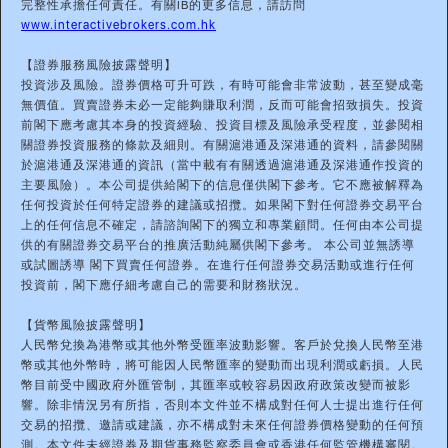
完整性承擔任何責任。有關IB的更多信息，請訪問
www.interactivebrokers.com.hk
【證券服務風險披露聲明】
投資涉及風險。證券價格可升可跌，有時可能會非常波動，甚至變成毫
無價值。買賣證券未必一定能夠賺取利潤，反而可能會招致損失。投資
前閣下應考慮其本身的投資經驗、投資目標及風險承受程度，並參閱相
關證券投資服務的條款及細則。有關滬港通及深港通的資料，請參閱關
於滬港通及深港通的資訊（當中載有有關透過滬港通及深港通作投資的
主要風險）。本公司提供給閣下的信息僅供閣下參考。它不應被解釋為
任何投資於任何特定證券的建議或招攬。如果閣下對任何證券交易平台
上的任何信息不確定，請諮詢閣下的獨立和專業顧問。任何由本公司提
供的有關證券交易平台的推廣活動純屬供閣下參考。 本公司並無誘導
或試圖誘導 閣下買賣任何證券。在進行任何證券交易活動或進行任何
投資前，閣下應仔細考慮自己的需要和財務狀況。
【貨幣風險披露聲明】
人民幣兌換為港幣或其他外幣受匯率波動影響。客戶於兌換人民幣至港
幣或其他外幣時，將可能因人民幣匯率的變動而出現利潤或虧損。人民
幣目前受中國政府外匯管制，其匯率或較容易因政府政策改變而被影
響。除非情況另有所指，否則本文件並不構成對任何人士提出進行任何
交易的招攬、邀請或建議，亦不構成對未來任何證券價格變動的任何預
測。本文件未經證券及期貨事務監察委員會或香港任何監管機構審閱。