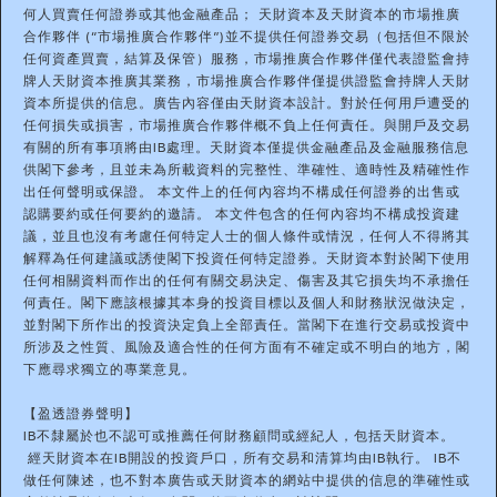
何人買賣任何證券或其他金融產品； 天財資本及天財資本的市場推廣
合作夥伴 (“市場推廣合作夥伴”)並不提供任何證券交易（包括但不限於
任何資產買賣，結算及保管）服務，市場推廣合作夥伴僅代表證監會持
牌人天財資本推廣其業務，市場推廣合作夥伴僅提供證監會持牌人天財
資本所提供的信息。廣告內容僅由天財資本設計。對於任何用戶遭受的
任何損失或損害，市場推廣合作夥伴概不負上任何責任。與開戶及交易
有關的所有事項將由IB處理。天財資本僅提供金融產品及金融服務信息
供閣下參考，且並未為所載資料的完整性、準確性、適時性及精確性作
出任何聲明或保證。 本文件上的任何內容均不構成任何證券的出售或
認購要約或任何要約的邀請。 本文件包含的任何內容均不構成投資建
議，並且也沒有考慮任何特定人士的個人條件或情況，任何人不得將其
解釋為任何建議或誘使閣下投資任何特定證券。天財資本對於閣下使用
任何相關資料而作出的任何有關交易決定、傷害及其它損失均不承擔任
何責任。閣下應該根據其本身的投資目標以及個人和財務狀況做決定，
並對閣下所作出的投資決定負上全部責任。當閣下在進行交易或投資中
所涉及之性質、風險及適合性的任何方面有不確定或不明白的地方，閣
下應尋求獨立的專業意見。
【盈透證券聲明】
IB不隸屬於也不認可或推薦任何財務顧問或經紀人，包括天財資本。
經天財資本在IB開設的投資戶口，所有交易和清算均由IB執行。 IB不
做任何陳述，也不對本廣告或天財資本的網站中提供的信息的準確性或