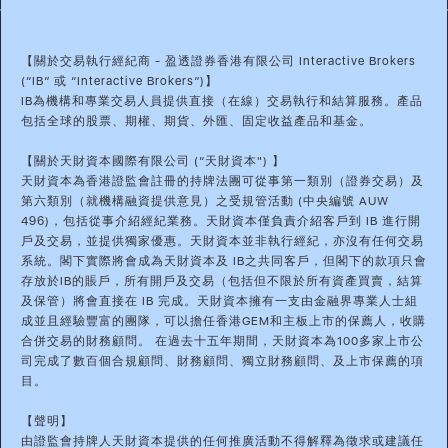
【關於交易執行經紀商 - 盈透證券香港有限公司 Interactive Brokers
(“IB” 或 “Interactive Brokers”)】
IB為機構和專業交易人員提供直接（在線）交易執行和結算服務。產品
包括全球的股票、期權、期貨、外匯、固定收益產品和基金。
【關於天財資本國際有限公司 (“天財資本") 】
天財資本為香港證監會註冊的持牌法團可從事第一類別（證券交易）及
第六類別（就機構融資提供意見）之受規管活動 (中央編號 AUW
496)，包括從事介紹經紀業務。天財資本僅負責介紹客戶到 IB 進行開
戶及交易，並提供獨家優惠。天財資本並非執行經紀，亦沒有任何交易
系統。閣下實際將會成為天財資本及 IB之共同客戶，但閣下的款項只會
存放於IB的賬戶，所有開戶及交易（包括但不限於所有資產買賣，結算
及保管）將會直接在 IB 完成。天財資本擁有一支由金融界專業人士組
成並且經驗豐富的團隊，可以擔任香港GEM和主板上市的保薦人，收購
合併交易的財務顧問。 在過去十五年期間，天財資本為100多家上市公
司完成了數百個合規顧問、財務顧問、獨立財務顧問、及上市保薦的項
目。
【聲明】
由證監會持牌人天財資本提供的任何推廣活動不得解釋為徵求或建議任