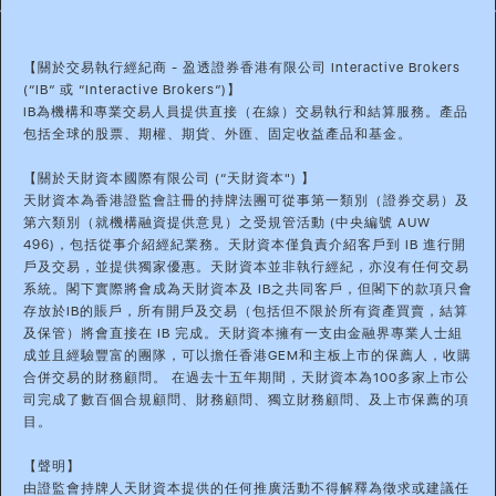
【關於交易執行經紀商 - 盈透證券香港有限公司 Interactive Brokers
(“IB” 或 “Interactive Brokers”)】
IB為機構和專業交易人員提供直接（在線）交易執行和結算服務。產品
包括全球的股票、期權、期貨、外匯、固定收益產品和基金。
【關於天財資本國際有限公司 (“天財資本") 】
天財資本為香港證監會註冊的持牌法團可從事第一類別（證券交易）及
第六類別（就機構融資提供意見）之受規管活動 (中央編號 AUW
496)，包括從事介紹經紀業務。天財資本僅負責介紹客戶到 IB 進行開
戶及交易，並提供獨家優惠。天財資本並非執行經紀，亦沒有任何交易
系統。閣下實際將會成為天財資本及 IB之共同客戶，但閣下的款項只會
存放於IB的賬戶，所有開戶及交易（包括但不限於所有資產買賣，結算
及保管）將會直接在 IB 完成。天財資本擁有一支由金融界專業人士組
成並且經驗豐富的團隊，可以擔任香港GEM和主板上市的保薦人，收購
合併交易的財務顧問。 在過去十五年期間，天財資本為100多家上市公
司完成了數百個合規顧問、財務顧問、獨立財務顧問、及上市保薦的項
目。
【聲明】
由證監會持牌人天財資本提供的任何推廣活動不得解釋為徵求或建議任