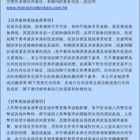
完整性承擔任何責任。有關IB的更多信息，請訪問
www.interactivebrokers.com.hk
【證券服務風險披露聲明】
投資涉及風險。證券價格可升可跌，有時可能會非常波動，甚至變成毫
無價值。買賣證券未必一定能夠賺取利潤，反而可能會招致損失。投資
前閣下應考慮其本身的投資經驗、投資目標及風險承受程度，並參閱相
關證券投資服務的條款及細則。有關滬港通及深港通的資料，請參閱關
於滬港通及深港通的資訊（當中載有有關透過滬港通及深港通作投資的
主要風險）。本公司提供給閣下的信息僅供閣下參考。它不應被解釋為
任何投資於任何特定證券的建議或招攬。如果閣下對任何證券交易平台
上的任何信息不確定，請諮詢閣下的獨立和專業顧問。任何由本公司提
供的有關證券交易平台的推廣活動純屬供閣下參考。 本公司並無誘導
或試圖誘導 閣下買賣任何證券。在進行任何證券交易活動或進行任何
投資前，閣下應仔細考慮自己的需要和財務狀況。
【貨幣風險披露聲明】
人民幣兌換為港幣或其他外幣受匯率波動影響。客戶於兌換人民幣至港
幣或其他外幣時，將可能因人民幣匯率的變動而出現利潤或虧損。人民
幣目前受中國政府外匯管制，其匯率或較容易因政府政策改變而被影
響。除非情況另有所指，否則本文件並不構成對任何人士提出進行任何
交易的招攬、邀請或建議，亦不構成對未來任何證券價格變動的任何預
測。本文件未經證券及期貨事務監察委員會或香港任何監管機構審閱。