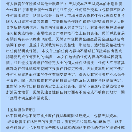
何人買賣任何證券或其他金融產品； 天財資本及天財資本的市場推廣
合作夥伴 (“市場推廣合作夥伴”)並不提供任何證券交易（包括但不限於
任何資產買賣，結算及保管）服務，市場推廣合作夥伴僅代表證監會持
牌人天財資本推廣其業務，市場推廣合作夥伴僅提供證監會持牌人天財
資本所提供的信息。廣告內容僅由天財資本設計。對於任何用戶遭受的
任何損失或損害，市場推廣合作夥伴概不負上任何責任。與開戶及交易
有關的所有事項將由IB處理。天財資本僅提供金融產品及金融服務信息
供閣下參考，且並未為所載資料的完整性、準確性、適時性及精確性作
出任何聲明或保證。 本文件上的任何內容均不構成任何證券的出售或
認購要約或任何要約的邀請。 本文件包含的任何內容均不構成投資建
議，並且也沒有考慮任何特定人士的個人條件或情況，任何人不得將其
解釋為任何建議或誘使閣下投資任何特定證券。天財資本對於閣下使用
任何相關資料而作出的任何有關交易決定、傷害及其它損失均不承擔任
何責任。閣下應該根據其本身的投資目標以及個人和財務狀況做決定，
並對閣下所作出的投資決定負上全部責任。當閣下在進行交易或投資中
所涉及之性質、風險及適合性的任何方面有不確定或不明白的地方，閣
下應尋求獨立的專業意見。
【盈透證券聲明】
IB不隸屬於也不認可或推薦任何財務顧問或經紀人，包括天財資本。
經天財資本在IB開設的投資戶口，所有交易和清算均由IB執行。 IB不
做任何陳述，也不對本廣告或天財資本的網站中提供的信息的準確性或