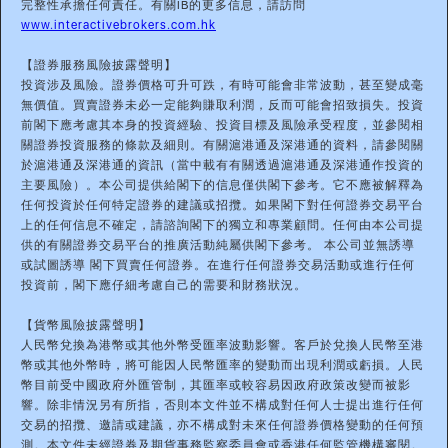
完整性承擔任何責任。有關IB的更多信息，請訪問
www.interactivebrokers.com.hk
【證券服務風險披露聲明】
投資涉及風險。證券價格可升可跌，有時可能會非常波動，甚至變成毫
無價值。買賣證券未必一定能夠賺取利潤，反而可能會招致損失。投資
前閣下應考慮其本身的投資經驗、投資目標及風險承受程度，並參閱相
關證券投資服務的條款及細則。有關滬港通及深港通的資料，請參閱關
於滬港通及深港通的資訊（當中載有有關透過滬港通及深港通作投資的
主要風險）。本公司提供給閣下的信息僅供閣下參考。它不應被解釋為
任何投資於任何特定證券的建議或招攬。如果閣下對任何證券交易平台
上的任何信息不確定，請諮詢閣下的獨立和專業顧問。任何由本公司提
供的有關證券交易平台的推廣活動純屬供閣下參考。 本公司並無誘導
或試圖誘導 閣下買賣任何證券。在進行任何證券交易活動或進行任何
投資前，閣下應仔細考慮自己的需要和財務狀況。
【貨幣風險披露聲明】
人民幣兌換為港幣或其他外幣受匯率波動影響。客戶於兌換人民幣至港
幣或其他外幣時，將可能因人民幣匯率的變動而出現利潤或虧損。人民
幣目前受中國政府外匯管制，其匯率或較容易因政府政策改變而被影
響。除非情況另有所指，否則本文件並不構成對任何人士提出進行任何
交易的招攬、邀請或建議，亦不構成對未來任何證券價格變動的任何預
測。本文件未經證券及期貨事務監察委員會或香港任何監管機構審閱。