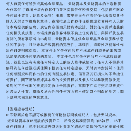
何人買賣任何證券或其他金融產品； 天財資本及天財資本的市場推廣
合作夥伴 (“市場推廣合作夥伴”)並不提供任何證券交易（包括但不限於
任何資產買賣，結算及保管）服務，市場推廣合作夥伴僅代表證監會持
牌人天財資本推廣其業務，市場推廣合作夥伴僅提供證監會持牌人天財
資本所提供的信息。廣告內容僅由天財資本設計。對於任何用戶遭受的
任何損失或損害，市場推廣合作夥伴概不負上任何責任。與開戶及交易
有關的所有事項將由IB處理。天財資本僅提供金融產品及金融服務信息
供閣下參考，且並未為所載資料的完整性、準確性、適時性及精確性作
出任何聲明或保證。 本文件上的任何內容均不構成任何證券的出售或
認購要約或任何要約的邀請。 本文件包含的任何內容均不構成投資建
議，並且也沒有考慮任何特定人士的個人條件或情況，任何人不得將其
解釋為任何建議或誘使閣下投資任何特定證券。天財資本對於閣下使用
任何相關資料而作出的任何有關交易決定、傷害及其它損失均不承擔任
何責任。閣下應該根據其本身的投資目標以及個人和財務狀況做決定，
並對閣下所作出的投資決定負上全部責任。當閣下在進行交易或投資中
所涉及之性質、風險及適合性的任何方面有不確定或不明白的地方，閣
下應尋求獨立的專業意見。
【盈透證券聲明】
IB不隸屬於也不認可或推薦任何財務顧問或經紀人，包括天財資本。
經天財資本在IB開設的投資戶口，所有交易和清算均由IB執行。 IB不
做任何陳述，也不對本廣告或天財資本的網站中提供的信息的準確性或