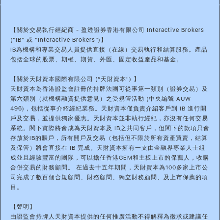
【關於交易執行經紀商 - 盈透證券香港有限公司 Interactive Brokers
(“IB” 或 “Interactive Brokers”)】
IB為機構和專業交易人員提供直接（在線）交易執行和結算服務。產品
包括全球的股票、期權、期貨、外匯、固定收益產品和基金。
【關於天財資本國際有限公司 (“天財資本") 】
天財資本為香港證監會註冊的持牌法團可從事第一類別（證券交易）及
第六類別（就機構融資提供意見）之受規管活動 (中央編號 AUW
496)，包括從事介紹經紀業務。天財資本僅負責介紹客戶到 IB 進行開
戶及交易，並提供獨家優惠。天財資本並非執行經紀，亦沒有任何交易
系統。閣下實際將會成為天財資本及 IB之共同客戶，但閣下的款項只會
存放於IB的賬戶，所有開戶及交易（包括但不限於所有資產買賣，結算
及保管）將會直接在 IB 完成。天財資本擁有一支由金融界專業人士組
成並且經驗豐富的團隊，可以擔任香港GEM和主板上市的保薦人，收購
合併交易的財務顧問。 在過去十五年期間，天財資本為100多家上市公
司完成了數百個合規顧問、財務顧問、獨立財務顧問、及上市保薦的項
目。
【聲明】
由證監會持牌人天財資本提供的任何推廣活動不得解釋為徵求或建議任