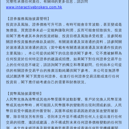
完整性承擔任何責任。有關IB的更多信息，請訪問
www.interactivebrokers.com.hk
【證券服務風險披露聲明】
投資涉及風險。證券價格可升可跌，有時可能會非常波動，甚至變成毫
無價值。買賣證券未必一定能夠賺取利潤，反而可能會招致損失。投資
前閣下應考慮其本身的投資經驗、投資目標及風險承受程度，並參閱相
關證券投資服務的條款及細則。有關滬港通及深港通的資料，請參閱關
於滬港通及深港通的資訊（當中載有有關透過滬港通及深港通作投資的
主要風險）。本公司提供給閣下的信息僅供閣下參考。它不應被解釋為
任何投資於任何特定證券的建議或招攬。如果閣下對任何證券交易平台
上的任何信息不確定，請諮詢閣下的獨立和專業顧問。任何由本公司提
供的有關證券交易平台的推廣活動純屬供閣下參考。 本公司並無誘導
或試圖誘導 閣下買賣任何證券。在進行任何證券交易活動或進行任何
投資前，閣下應仔細考慮自己的需要和財務狀況。
【貨幣風險披露聲明】
人民幣兌換為港幣或其他外幣受匯率波動影響。客戶於兌換人民幣至港
幣或其他外幣時，將可能因人民幣匯率的變動而出現利潤或虧損。人民
幣目前受中國政府外匯管制，其匯率或較容易因政府政策改變而被影
響。除非情況另有所指，否則本文件並不構成對任何人士提出進行任何
交易的招攬、邀請或建議，亦不構成對未來任何證券價格變動的任何預
測。本文件未經證券及期貨事務監察委員會或香港任何監管機構審閱。