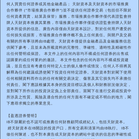
何人買賣任何證券或其他金融產品； 天財資本及天財資本的市場推廣
合作夥伴 (“市場推廣合作夥伴”)並不提供任何證券交易（包括但不限於
任何資產買賣，結算及保管）服務，市場推廣合作夥伴僅代表證監會持
牌人天財資本推廣其業務，市場推廣合作夥伴僅提供證監會持牌人天財
資本所提供的信息。廣告內容僅由天財資本設計。對於任何用戶遭受的
任何損失或損害，市場推廣合作夥伴概不負上任何責任。與開戶及交易
有關的所有事項將由IB處理。天財資本僅提供金融產品及金融服務信息
供閣下參考，且並未為所載資料的完整性、準確性、適時性及精確性作
出任何聲明或保證。 本文件上的任何內容均不構成任何證券的出售或
認購要約或任何要約的邀請。 本文件包含的任何內容均不構成投資建
議，並且也沒有考慮任何特定人士的個人條件或情況，任何人不得將其
解釋為任何建議或誘使閣下投資任何特定證券。天財資本對於閣下使用
任何相關資料而作出的任何有關交易決定、傷害及其它損失均不承擔任
何責任。閣下應該根據其本身的投資目標以及個人和財務狀況做決定，
並對閣下所作出的投資決定負上全部責任。當閣下在進行交易或投資中
所涉及之性質、風險及適合性的任何方面有不確定或不明白的地方，閣
下應尋求獨立的專業意見。
【盈透證券聲明】
IB不隸屬於也不認可或推薦任何財務顧問或經紀人，包括天財資本。
經天財資本在IB開設的投資戶口，所有交易和清算均由IB執行。 IB不
做任何陳述，也不對本廣告或天財資本的網站中提供的信息的準確性或