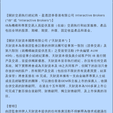
【關於交易執行經紀商 - 盈透證券香港有限公司 Interactive Brokers
(“IB” 或 “Interactive Brokers”)】
IB為機構和專業交易人員提供直接（在線）交易執行和結算服務。產品
包括全球的股票、期權、期貨、外匯、固定收益產品和基金。
【關於天財資本國際有限公司 (“天財資本") 】
天財資本為香港證監會註冊的持牌法團可從事第一類別（證券交易）及
第六類別（就機構融資提供意見）之受規管活動 (中央編號 AUW
496)，包括從事介紹經紀業務。天財資本僅負責介紹客戶到 IB 進行開
戶及交易，並提供獨家優惠。天財資本並非執行經紀，亦沒有任何交易
系統。閣下實際將會成為天財資本及 IB之共同客戶，但閣下的款項只會
存放於IB的賬戶，所有開戶及交易（包括但不限於所有資產買賣，結算
及保管）將會直接在 IB 完成。天財資本擁有一支由金融界專業人士組
成並且經驗豐富的團隊，可以擔任香港GEM和主板上市的保薦人，收購
合併交易的財務顧問。 在過去十五年期間，天財資本為100多家上市公
司完成了數百個合規顧問、財務顧問、獨立財務顧問、及上市保薦的項
目。
【聲明】
由證監會持牌人天財資本提供的任何推廣活動不得解釋為徵求或建議任