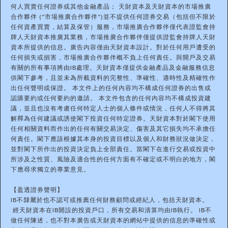
何人買賣任何證券或其他金融產品； 天財資本及天財資本的市場推廣
合作夥伴 (“市場推廣合作夥伴”)並不提供任何證券交易（包括但不限於
任何資產買賣，結算及保管）服務，市場推廣合作夥伴僅代表證監會持
牌人天財資本推廣其業務，市場推廣合作夥伴僅提供證監會持牌人天財
資本所提供的信息。廣告內容僅由天財資本設計。對於任何用戶遭受的
任何損失或損害，市場推廣合作夥伴概不負上任何責任。與開戶及交易
有關的所有事項將由IB處理。天財資本僅提供金融產品及金融服務信息
供閣下參考，且並未為所載資料的完整性、準確性、適時性及精確性作
出任何聲明或保證。 本文件上的任何內容均不構成任何證券的出售或
認購要約或任何要約的邀請。 本文件包含的任何內容均不構成投資建
議，並且也沒有考慮任何特定人士的個人條件或情況，任何人不得將其
解釋為任何建議或誘使閣下投資任何特定證券。天財資本對於閣下使用
任何相關資料而作出的任何有關交易決定、傷害及其它損失均不承擔任
何責任。閣下應該根據其本身的投資目標以及個人和財務狀況做決定，
並對閣下所作出的投資決定負上全部責任。當閣下在進行交易或投資中
所涉及之性質、風險及適合性的任何方面有不確定或不明白的地方，閣
下應尋求獨立的專業意見。
【盈透證券聲明】
IB不隸屬於也不認可或推薦任何財務顧問或經紀人，包括天財資本。
經天財資本在IB開設的投資戶口，所有交易和清算均由IB執行。 IB不
做任何陳述，也不對本廣告或天財資本的網站中提供的信息的準確性或