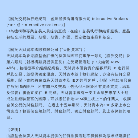
【關於交易執行經紀商 - 盈透證券香港有限公司 Interactive Brokers
(“IB” 或 “Interactive Brokers”)】
IB為機構和專業交易人員提供直接（在線）交易執行和結算服務。產品
包括全球的股票、期權、期貨、外匯、固定收益產品和基金。
【關於天財資本國際有限公司 (“天財資本") 】
天財資本為香港證監會註冊的持牌法團可從事第一類別（證券交易）及
第六類別（就機構融資提供意見）之受規管活動 (中央編號 AUW
496)，包括從事介紹經紀業務。天財資本僅負責介紹客戶到 IB 進行開
戶及交易，並提供獨家優惠。天財資本並非執行經紀，亦沒有任何交易
系統。閣下實際將會成為天財資本及 IB之共同客戶，但閣下的款項只會
存放於IB的賬戶，所有開戶及交易（包括但不限於所有資產買賣，結算
及保管）將會直接在 IB 完成。天財資本擁有一支由金融界專業人士組
成並且經驗豐富的團隊，可以擔任香港GEM和主板上市的保薦人，收購
合併交易的財務顧問。 在過去十五年期間，天財資本為100多家上市公
司完成了數百個合規顧問、財務顧問、獨立財務顧問、及上市保薦的項
目。
【聲明】
由證監會持牌人天財資本提供的任何推廣活動不得解釋為徵求或建議任