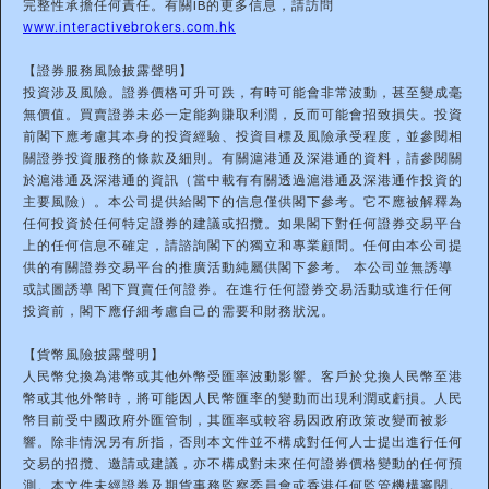
完整性承擔任何責任。有關IB的更多信息，請訪問
www.interactivebrokers.com.hk
【證券服務風險披露聲明】
投資涉及風險。證券價格可升可跌，有時可能會非常波動，甚至變成毫
無價值。買賣證券未必一定能夠賺取利潤，反而可能會招致損失。投資
前閣下應考慮其本身的投資經驗、投資目標及風險承受程度，並參閱相
關證券投資服務的條款及細則。有關滬港通及深港通的資料，請參閱關
於滬港通及深港通的資訊（當中載有有關透過滬港通及深港通作投資的
主要風險）。本公司提供給閣下的信息僅供閣下參考。它不應被解釋為
任何投資於任何特定證券的建議或招攬。如果閣下對任何證券交易平台
上的任何信息不確定，請諮詢閣下的獨立和專業顧問。任何由本公司提
供的有關證券交易平台的推廣活動純屬供閣下參考。 本公司並無誘導
或試圖誘導 閣下買賣任何證券。在進行任何證券交易活動或進行任何
投資前，閣下應仔細考慮自己的需要和財務狀況。
【貨幣風險披露聲明】
人民幣兌換為港幣或其他外幣受匯率波動影響。客戶於兌換人民幣至港
幣或其他外幣時，將可能因人民幣匯率的變動而出現利潤或虧損。人民
幣目前受中國政府外匯管制，其匯率或較容易因政府政策改變而被影
響。除非情況另有所指，否則本文件並不構成對任何人士提出進行任何
交易的招攬、邀請或建議，亦不構成對未來任何證券價格變動的任何預
測。本文件未經證券及期貨事務監察委員會或香港任何監管機構審閱。