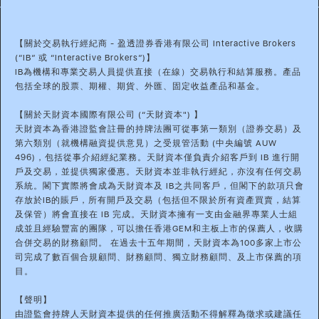
【關於交易執行經紀商 - 盈透證券香港有限公司 Interactive Brokers
(“IB” 或 “Interactive Brokers”)】
IB為機構和專業交易人員提供直接（在線）交易執行和結算服務。產品
包括全球的股票、期權、期貨、外匯、固定收益產品和基金。
【關於天財資本國際有限公司 (“天財資本") 】
天財資本為香港證監會註冊的持牌法團可從事第一類別（證券交易）及
第六類別（就機構融資提供意見）之受規管活動 (中央編號 AUW
496)，包括從事介紹經紀業務。天財資本僅負責介紹客戶到 IB 進行開
戶及交易，並提供獨家優惠。天財資本並非執行經紀，亦沒有任何交易
系統。閣下實際將會成為天財資本及 IB之共同客戶，但閣下的款項只會
存放於IB的賬戶，所有開戶及交易（包括但不限於所有資產買賣，結算
及保管）將會直接在 IB 完成。天財資本擁有一支由金融界專業人士組
成並且經驗豐富的團隊，可以擔任香港GEM和主板上市的保薦人，收購
合併交易的財務顧問。 在過去十五年期間，天財資本為100多家上市公
司完成了數百個合規顧問、財務顧問、獨立財務顧問、及上市保薦的項
目。
【聲明】
由證監會持牌人天財資本提供的任何推廣活動不得解釋為徵求或建議任