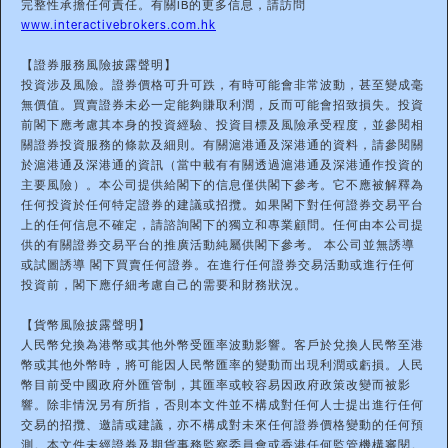
完整性承擔任何責任。有關IB的更多信息，請訪問
www.interactivebrokers.com.hk
【證券服務風險披露聲明】
投資涉及風險。證券價格可升可跌，有時可能會非常波動，甚至變成毫
無價值。買賣證券未必一定能夠賺取利潤，反而可能會招致損失。投資
前閣下應考慮其本身的投資經驗、投資目標及風險承受程度，並參閱相
關證券投資服務的條款及細則。有關滬港通及深港通的資料，請參閱關
於滬港通及深港通的資訊（當中載有有關透過滬港通及深港通作投資的
主要風險）。本公司提供給閣下的信息僅供閣下參考。它不應被解釋為
任何投資於任何特定證券的建議或招攬。如果閣下對任何證券交易平台
上的任何信息不確定，請諮詢閣下的獨立和專業顧問。任何由本公司提
供的有關證券交易平台的推廣活動純屬供閣下參考。 本公司並無誘導
或試圖誘導 閣下買賣任何證券。在進行任何證券交易活動或進行任何
投資前，閣下應仔細考慮自己的需要和財務狀況。
【貨幣風險披露聲明】
人民幣兌換為港幣或其他外幣受匯率波動影響。客戶於兌換人民幣至港
幣或其他外幣時，將可能因人民幣匯率的變動而出現利潤或虧損。人民
幣目前受中國政府外匯管制，其匯率或較容易因政府政策改變而被影
響。除非情況另有所指，否則本文件並不構成對任何人士提出進行任何
交易的招攬、邀請或建議，亦不構成對未來任何證券價格變動的任何預
測。本文件未經證券及期貨事務監察委員會或香港任何監管機構審閱。