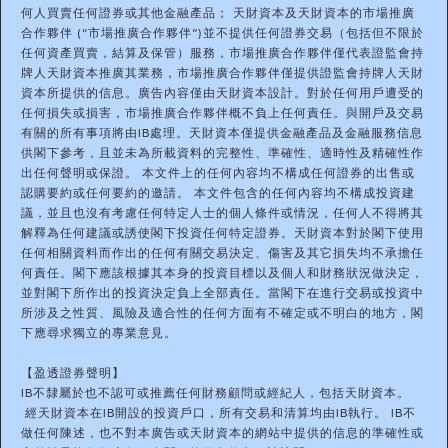
何人買賣任何證券或其他金融產品； 天財資本及天財資本的市場推廣
合作夥伴 (“市場推廣合作夥伴”)並不提供任何證券交易（包括但不限於
任何資產買賣，結算及保管）服務，市場推廣合作夥伴僅代表證監會持
牌人天財資本推廣其業務，市場推廣合作夥伴僅提供證監會持牌人天財
資本所提供的信息。廣告內容僅由天財資本設計。對於任何用戶遭受的
任何損失或損害，市場推廣合作夥伴概不負上任何責任。與開戶及交易
有關的所有事項將由IB處理。天財資本僅提供金融產品及金融服務信息
供閣下參考，且並未為所載資料的完整性、準確性、適時性及精確性作
出任何聲明或保證。 本文件上的任何內容均不構成任何證券的出售或
認購要約或任何要約的邀請。 本文件包含的任何內容均不構成投資建
議，並且也沒有考慮任何特定人士的個人條件或情況，任何人不得將其
解釋為任何建議或誘使閣下投資任何特定證券。天財資本對於閣下使用
任何相關資料而作出的任何有關交易決定、傷害及其它損失均不承擔任
何責任。閣下應該根據其本身的投資目標以及個人和財務狀況做決定，
並對閣下所作出的投資決定負上全部責任。當閣下在進行交易或投資中
所涉及之性質、風險及適合性的任何方面有不確定或不明白的地方，閣
下應尋求獨立的專業意見。
【盈透證券聲明】
IB不隸屬於也不認可或推薦任何財務顧問或經紀人，包括天財資本。
經天財資本在IB開設的投資戶口，所有交易和清算均由IB執行。 IB不
做任何陳述，也不對本廣告或天財資本的網站中提供的信息的準確性或