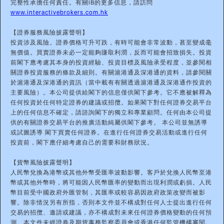
完整性承擔任何責任。有關IB的更多信息，請訪問
www.interactivebrokers.com.hk
【證券服務風險披露聲明】
投資涉及風險。證券價格可升可跌，有時可能會非常波動，甚至變成毫
無價值。買賣證券未必一定能夠賺取利潤，反而可能會招致損失。投資
前閣下應考慮其本身的投資經驗、投資目標及風險承受程度，並參閱相
關證券投資服務的條款及細則。有關滬港通及深港通的資料，請參閱關
於滬港通及深港通的資訊（當中載有有關透過滬港通及深港通作投資的
主要風險）。本公司提供給閣下的信息僅供閣下參考。它不應被解釋為
任何投資於任何特定證券的建議或招攬。如果閣下對任何證券交易平台
上的任何信息不確定，請諮詢閣下的獨立和專業顧問。任何由本公司提
供的有關證券交易平台的推廣活動純屬供閣下參考。 本公司並無誘導
或試圖誘導 閣下買賣任何證券。在進行任何證券交易活動或進行任何
投資前，閣下應仔細考慮自己的需要和財務狀況。
【貨幣風險披露聲明】
人民幣兌換為港幣或其他外幣受匯率波動影響。客戶於兌換人民幣至港
幣或其他外幣時，將可能因人民幣匯率的變動而出現利潤或虧損。人民
幣目前受中國政府外匯管制，其匯率或較容易因政府政策改變而被影
響。除非情況另有所指，否則本文件並不構成對任何人士提出進行任何
交易的招攬、邀請或建議，亦不構成對未來任何證券價格變動的任何預
測。本文件未經證券及期貨事務監察委員會或香港任何監管機構審閱。