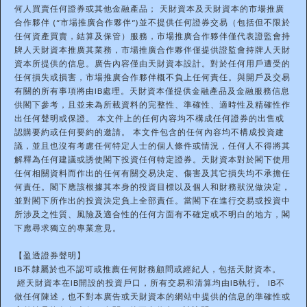
何人買賣任何證券或其他金融產品； 天財資本及天財資本的市場推廣
合作夥伴 (“市場推廣合作夥伴”)並不提供任何證券交易（包括但不限於
任何資產買賣，結算及保管）服務，市場推廣合作夥伴僅代表證監會持
牌人天財資本推廣其業務，市場推廣合作夥伴僅提供證監會持牌人天財
資本所提供的信息。廣告內容僅由天財資本設計。對於任何用戶遭受的
任何損失或損害，市場推廣合作夥伴概不負上任何責任。與開戶及交易
有關的所有事項將由IB處理。天財資本僅提供金融產品及金融服務信息
供閣下參考，且並未為所載資料的完整性、準確性、適時性及精確性作
出任何聲明或保證。 本文件上的任何內容均不構成任何證券的出售或
認購要約或任何要約的邀請。 本文件包含的任何內容均不構成投資建
議，並且也沒有考慮任何特定人士的個人條件或情況，任何人不得將其
解釋為任何建議或誘使閣下投資任何特定證券。天財資本對於閣下使用
任何相關資料而作出的任何有關交易決定、傷害及其它損失均不承擔任
何責任。閣下應該根據其本身的投資目標以及個人和財務狀況做決定，
並對閣下所作出的投資決定負上全部責任。當閣下在進行交易或投資中
所涉及之性質、風險及適合性的任何方面有不確定或不明白的地方，閣
下應尋求獨立的專業意見。
【盈透證券聲明】
IB不隸屬於也不認可或推薦任何財務顧問或經紀人，包括天財資本。
經天財資本在IB開設的投資戶口，所有交易和清算均由IB執行。 IB不
做任何陳述，也不對本廣告或天財資本的網站中提供的信息的準確性或