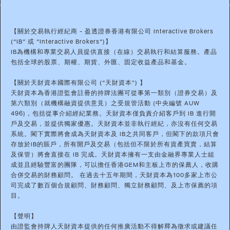
【關於交易執行經紀商 - 盈透證券香港有限公司 Interactive Brokers
(“IB” 或 “Interactive Brokers”)】
IB為機構和專業交易人員提供直接（在線）交易執行和結算服務。產品
包括全球的股票、期權、期貨、外匯、固定收益產品和基金。
【關於天財資本國際有限公司 (“天財資本") 】
天財資本為香港證監會註冊的持牌法團可從事第一類別（證券交易）及
第六類別（就機構融資提供意見）之受規管活動 (中央編號 AUW
496)，包括從事介紹經紀業務。天財資本僅負責介紹客戶到 IB 進行開
戶及交易，並提供獨家優惠。天財資本並非執行經紀，亦沒有任何交易
系統。閣下實際將會成為天財資本及 IB之共同客戶，但閣下的款項只會
存放於IB的賬戶，所有開戶及交易（包括但不限於所有資產買賣，結算
及保管）將會直接在 IB 完成。天財資本擁有一支由金融界專業人士組
成並且經驗豐富的團隊，可以擔任香港GEM和主板上市的保薦人，收購
合併交易的財務顧問。 在過去十五年期間，天財資本為100多家上市公
司完成了數百個合規顧問、財務顧問、獨立財務顧問、及上市保薦的項
目。
【聲明】
由證監會持牌人天財資本提供的任何推廣活動不得解釋為徵求或建議任