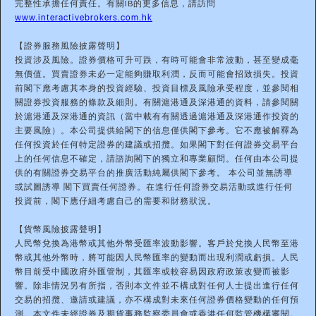
完整性承擔任何責任。有關IB的更多信息，請訪問
www.interactivebrokers.com.hk
【證券服務風險披露聲明】
投資涉及風險。證券價格可升可跌，有時可能會非常波動，甚至變成毫
無價值。買賣證券未必一定能夠賺取利潤，反而可能會招致損失。投資
前閣下應考慮其本身的投資經驗、投資目標及風險承受程度，並參閱相
關證券投資服務的條款及細則。有關滬港通及深港通的資料，請參閱關
於滬港通及深港通的資訊（當中載有有關透過滬港通及深港通作投資的
主要風險）。本公司提供給閣下的信息僅供閣下參考。它不應被解釋為
任何投資於任何特定證券的建議或招攬。如果閣下對任何證券交易平台
上的任何信息不確定，請諮詢閣下的獨立和專業顧問。任何由本公司提
供的有關證券交易平台的推廣活動純屬供閣下參考。 本公司並無誘導
或試圖誘導 閣下買賣任何證券。在進行任何證券交易活動或進行任何
投資前，閣下應仔細考慮自己的需要和財務狀況。
【貨幣風險披露聲明】
人民幣兌換為港幣或其他外幣受匯率波動影響。客戶於兌換人民幣至港
幣或其他外幣時，將可能因人民幣匯率的變動而出現利潤或虧損。人民
幣目前受中國政府外匯管制，其匯率或較容易因政府政策改變而被影
響。除非情況另有所指，否則本文件並不構成對任何人士提出進行任何
交易的招攬、邀請或建議，亦不構成對未來任何證券價格變動的任何預
測。本文件未經證券及期貨事務監察委員會或香港任何監管機構審閱。