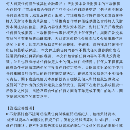
何人買賣任何證券或其他金融產品； 天財資本及天財資本的市場推廣
合作夥伴 (“市場推廣合作夥伴”)並不提供任何證券交易（包括但不限於
任何資產買賣，結算及保管）服務，市場推廣合作夥伴僅代表證監會持
牌人天財資本推廣其業務，市場推廣合作夥伴僅提供證監會持牌人天財
資本所提供的信息。廣告內容僅由天財資本設計。對於任何用戶遭受的
任何損失或損害，市場推廣合作夥伴概不負上任何責任。與開戶及交易
有關的所有事項將由IB處理。天財資本僅提供金融產品及金融服務信息
供閣下參考，且並未為所載資料的完整性、準確性、適時性及精確性作
出任何聲明或保證。 本文件上的任何內容均不構成任何證券的出售或
認購要約或任何要約的邀請。 本文件包含的任何內容均不構成投資建
議，並且也沒有考慮任何特定人士的個人條件或情況，任何人不得將其
解釋為任何建議或誘使閣下投資任何特定證券。天財資本對於閣下使用
任何相關資料而作出的任何有關交易決定、傷害及其它損失均不承擔任
何責任。閣下應該根據其本身的投資目標以及個人和財務狀況做決定，
並對閣下所作出的投資決定負上全部責任。當閣下在進行交易或投資中
所涉及之性質、風險及適合性的任何方面有不確定或不明白的地方，閣
下應尋求獨立的專業意見。
【盈透證券聲明】
IB不隸屬於也不認可或推薦任何財務顧問或經紀人，包括天財資本。
經天財資本在IB開設的投資戶口，所有交易和清算均由IB執行。 IB不
做任何陳述，也不對本廣告或天財資本的網站中提供的信息的準確性或