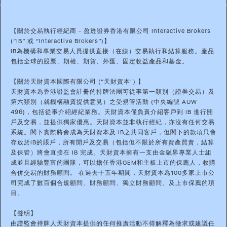
【關於交易執行經紀商 - 盈透證券香港有限公司 Interactive Brokers
(“IB” 或 “Interactive Brokers”)】
IB為機構和專業交易人員提供直接（在線）交易執行和結算服務。產品
包括全球的股票、期權、期貨、外匯、固定收益產品和基金。
【關於天財資本國際有限公司 (“天財資本") 】
天財資本為香港證監會註冊的持牌法團可從事第一類別（證券交易）及
第六類別（就機構融資提供意見）之受規管活動 (中央編號 AUW
496)，包括從事介紹經紀業務。天財資本僅負責介紹客戶到 IB 進行開
戶及交易，並提供獨家優惠。天財資本並非執行經紀，亦沒有任何交易
系統。閣下實際將會成為天財資本及 IB之共同客戶，但閣下的款項只會
存放於IB的賬戶，所有開戶及交易（包括但不限於所有資產買賣，結算
及保管）將會直接在 IB 完成。天財資本擁有一支由金融界專業人士組
成並且經驗豐富的團隊，可以擔任香港GEM和主板上市的保薦人，收購
合併交易的財務顧問。 在過去十五年期間，天財資本為100多家上市公
司完成了數百個合規顧問、財務顧問、獨立財務顧問、及上市保薦的項
目。
【聲明】
由證監會持牌人天財資本提供的任何推廣活動不得解釋為徵求或建議任