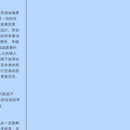
或其他金融產
易（包括但
本推廣其業
本設計。對於
關的所有事項
完整性、準確
或認購要約
人士的個人
於閣下使用任
據其本身的投
進行交易或投
的專業意見。
的投資戶
供的信息的準
k
未必一定能夠
承受程度，並