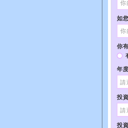
如您
你有I
年度
投
投