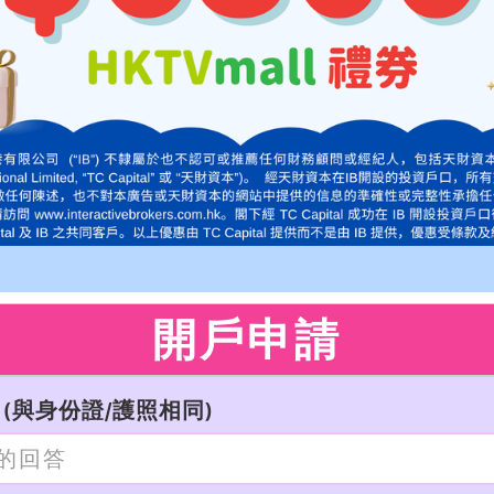
開戶申請
(與身份證/護照相同)