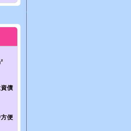
²
投資債
戶方便