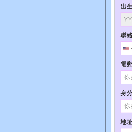
出
聯
電
身分
地址