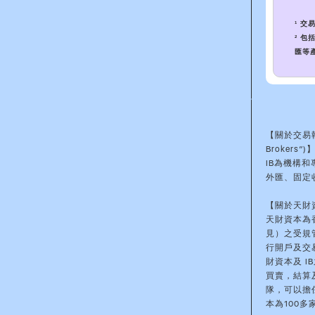
¹ 交易
² 
匯等
【關於交易執行經
Brokers”)
IB為機構
外匯、固定
【關於天財資
天財資本為
見）之受規管
行開戶及交
財資本及 
買賣，結算
隊，可以擔
本為100