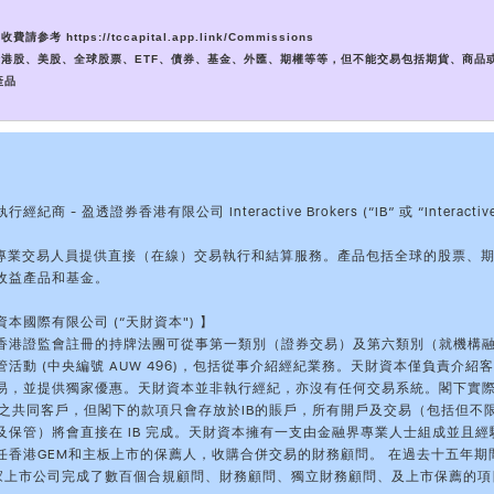
收費請参考 https://tccapital.app.link/Commissions
包括港股、美股、全球股票、ETF、債券、基金、外匯、期權等等，但不能交易包括期貨、商品
產品
紀商 - 盈透證券香港有限公司 Interactive Brokers (“IB” 或 “Interactiv
】
和專業交易人員提供直接（在線）交易執行和結算服務。產品包括全球的股票、
收益產品和基金。
本國際有限公司 (“天財資本") 】
香港證監會註冊的持牌法團可從事第一類別（證券交易）及第六類別（就機構
活動 (中央編號 AUW 496)，包括從事介紹經紀業務。天財資本僅負責介紹客戶
易，並提供獨家優惠。天財資本並非執行經紀，亦沒有任何交易系統。閣下實
IB之共同客戶，但閣下的款項只會存放於IB的賬戶，所有開戶及交易（包括但不
及保管）將會直接在 IB 完成。天財資本擁有一支由金融界專業人士組成並且經
任香港GEM和主板上市的保薦人，收購合併交易的財務顧問。 在過去十五年期
多家上市公司完成了數百個合規顧問、財務顧問、獨立財務顧問、及上市保薦的項