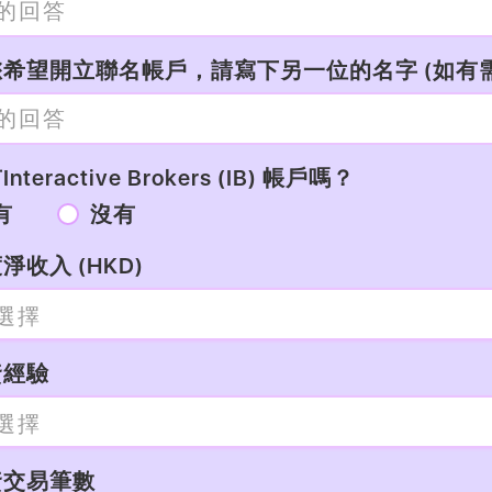
希望開立聯名帳戶，請寫下另一位的名字 (如有需
nteractive Brokers (IB) 帳戶嗎？
有
沒有
淨收入 (HKD)
資經驗
資交易筆數