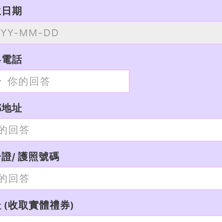
生日期
絡電話
郵地址
證/ 護照號碼
 (收取實體禮券)