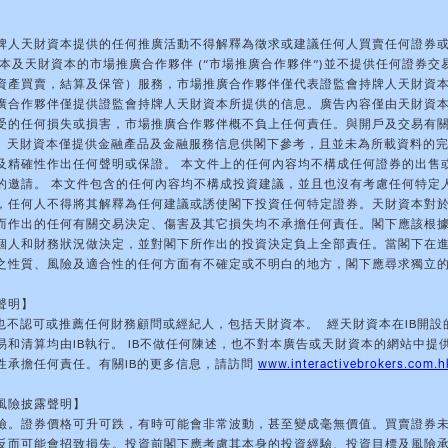
牌人天財資本提供的任何推廣活動不得解釋為徵求或建議任何人買賣任何證券
資本及天財資本的市場推廣合作夥伴 (“市場推廣合作夥伴”)並不提供任何證券交
資產買賣，結算及保管）服務，市場推廣合作夥伴僅代表證監會持牌人天財資
廣合作夥伴僅提供證監會持牌人天財資本所提供的信息。廣告內容僅由天財資
受的任何損失或損害，市場推廣合作夥伴概不負上任何責任。與開戶及交易有
理。天財資本僅提供金融產品及金融服務信息供閣下參考，且並未為所載資料的
及精確性作出任何聲明或保證。 本文件上的任何內容均不構成任何證券的出售
的邀請。 本文件包含的任何內容均不構成投資建議，並且也沒有考慮任何特定
，任何人不得將其解釋為任何建議或誘使閣下投資任何特定證券。天財資本對
而作出的任何有關交易決定、傷害及其它損失均不承擔任何責任。閣下應該根
個人和財務狀況做決定，並對閣下所作出的投資決定負上全部責任。當閣下在
之性質、風險及適合性的任何方面有不確定或不明白的地方，閣下應尋求獨立
聲明】
於也不認可或推薦任何財務顧問或經紀人，包括天財資本。 經天財資本在IB開設
易和清算均由IB執行。 IB不做任何陳述，也不對本廣告或天財資本的網站中提
性承擔任何責任。有關IB的更多信息，請訪問
www.interactivebrokers.com.h
風險披露聲明】
險。證券價格可升可跌，有時可能會非常波動，甚至變成毫無價值。買賣證券
反而可能會招致損失。投資前閣下應考慮其本身的投資經驗、投資目標及風險