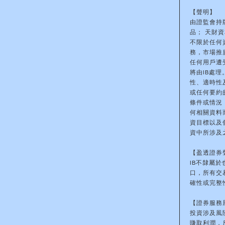
【聲明】
由證監會持
品； 天財
不限於任何
務，市場推
任何用戶遭
將由IB處
性、適時性
或任何要約
條件或情況
何相關資料
資目標以及
資中所涉及
【盈透證券
IB不隸屬
口，所有交
確性或完整
【證券服務
投資涉及風
賺取利潤，