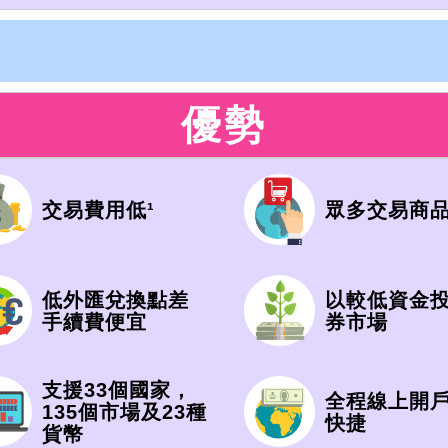
優勢
交易費用低¹
眾多交易商品
低外匯兌換點差
以較低資金
手續費便宜
券市場
支援33個國家，
全程線上開
135個市場及23種
快捷
貨幣