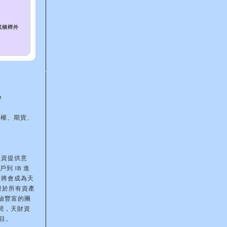
或槓桿外
e
期權、期貨、
融資提供意
到 IB 進
際將會成為天
限於所有資產
驗豐富的團
間，天財資
目。