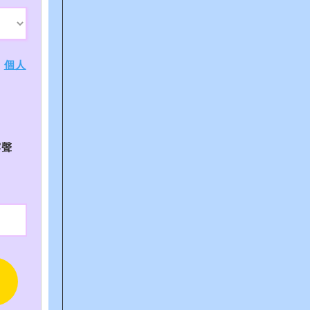
、
個人
露聲