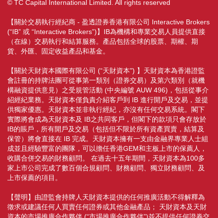
© TC Capital International Limited. All rights reserved
【關於交易執行經紀商 - 盈透證券香港有限公司 Interactive Brokers
(“IB” 或 “Interactive Brokers”)】IB為機構和專業交易人員提供直接
（在線）交易執行和結算服務。產品包括全球的股票、期權、期
貨、外匯、固定收益產品和基金。
【關於天財資本國際有限公司 (“天財資本") 】天財資本為香港證監
會註冊的持牌法團可從事第一類別（證券交易）及第六類別（就機
構融資提供意見）之受規管活動 (中央編號 AUW 496)，包括從事介
紹經紀業務。天財資本僅負責介紹客戶到 IB 進行開戶及交易，並提
供獨家優惠。天財資本並非執行經紀，亦沒有任何交易系統。閣下
實際將會成為天財資本及 IB之共同客戶，但閣下的款項只會存放於
IB的賬戶，所有開戶及交易（包括但不限於所有資產買賣，結算及
保管）將會直接在 IB 完成。天財資本擁有一支由金融界專業人士組
成並且經驗豐富的團隊，可以擔任香港GEM和主板上市的保薦人，
收購合併交易的財務顧問。 在過去十五年期間，天財資本為100多
家上市公司完成了數百個合規顧問、財務顧問、獨立財務顧問、及
上市保薦的項目。
【聲明】由證監會持牌人天財資本提供的任何推廣活動不得解釋為
徵求或建議任何人買賣任何證券或其他金融產品； 天財資本及天財
資本的市場推廣合作夥伴 (“市場推廣合作夥伴”)並不提供任何證券交