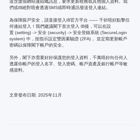
送含虛假網站連結嘅訊息，要求更新稅務或其他個人資料。我
們或IB絕對唔會透過SMS或即時通訊發送登入連結。
為保障賬戶安全，請直接登入IB官方平台 —— 千祈唔好點擊任
何連結登入！我們建議閣下首次登入 IB後，可以在設
置 (setting) -> 安全 (security) -> 安全登錄系統 (SecureLogin
system) 中，按指示設定雙因素驗證 (2FA)， 並定期更新帳戶
密碼以保障閣下帳戶的安全。
另外，閣下亦需要好好保護您的登入資料，千萬唔好向任何人
透露你帳戶的登入名字、登入密碼、帳戶資產及銀行帳戶等敏
感資料。
文章發布日期: 2025年11月