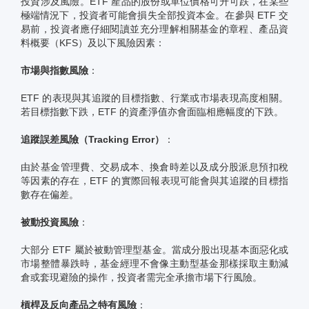
投資涉及風險。ETF 產品的股份或單位價格可升可跌，在某些
極端情況下，投資者可能會損失全部投資本金。在參與 ETF 交
易前，投資者應仔細閱讀並充分理解相關基金的章程、產品資
料概要（KFS）及以下風險因素：
市場與指數風險
：
ETF 的表現與其追蹤的目標指數、行業或市場表現高度相關。
若目標指數下跌，ETF 的資產淨值亦會面臨相應幅度的下跌。
追蹤誤差風險（Tracking Error）
：
由於基金管理費、交易成本、換倉時差以及成分股派息預扣稅
等因素的存在，ETF 的實際回報表現可能會與其追蹤的目標指
數存在偏差。
被動投資風險
：
大部分 ETF 屬於被動管理型基金。當成分股出現基本面惡化或
市場整體暴跌時，基金經理不會像主動型基金那樣採取主動減
倉或套現避險的操作，投資者需完全承擔市場下行風險。
槓桿及反向產品之特有風險
：