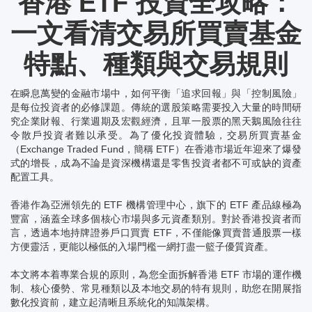
香港 ETF 投資全攻略：
一文看清交易所買賣基金
特點、種類與交易規則
在瞬息萬變的金融市場中，如何平衡「追求回報」與「控制風險」
是每位投資者的必修課題。傳統的選股策略需要投入大量的時間研
究企業財報、行業週期及宏觀經濟，且單一股票的黑天鵝風險往往
令散戶投資者難以承受。為了優化投資體驗，交易所買賣基金
（Exchange Traded Fund，簡稱 ETF）在香港市場近年迎來了爆發
式的增長，成為不論是資深機構還是零售投資者都不可或缺的資產
配置工具。
香港作為亞洲領先的 ETF 機構管理中心，旗下的 ETF 產品線極為
豐富，涵蓋全球多個核心市場與多元資產類別。對於香港投資者而
言，透過本地持牌證券戶口買賣 ETF，不僅能像買賣普通股票一樣
方便靈活，更能以極低的入場門檻一網打盡一籃子優質資產。
本文將本着專業合規的原則，為您全面拆解香港 ETF 市場的運作機
制、核心優勢、常見種類以及本地交易的特有規則，助您在開展指
數化投資前，建立起清晰且系統化的知識架構。