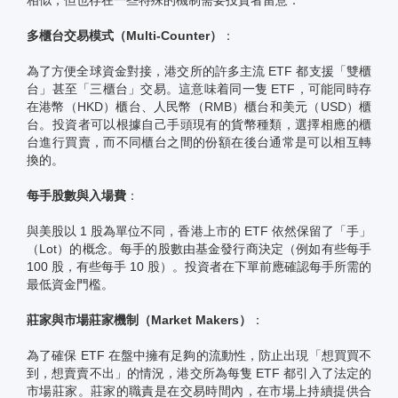
多櫃台交易模式（Multi-Counter）
：
為了方便全球資金對接，港交所的許多主流 ETF 都支援「雙櫃
台」甚至「三櫃台」交易。這意味着同一隻 ETF，可能同時存
在港幣（HKD）櫃台、人民幣（RMB）櫃台和美元（USD）櫃
台。投資者可以根據自己手頭現有的貨幣種類，選擇相應的櫃
台進行買賣，而不同櫃台之間的份額在後台通常是可以相互轉
換的。
每手股數與入場費
：
與美股以 1 股為單位不同，香港上市的 ETF 依然保留了「手」
（Lot）的概念。每手的股數由基金發行商決定（例如有些每手
100 股，有些每手 10 股）。投資者在下單前應確認每手所需的
最低資金門檻。
莊家與市場莊家機制（Market Makers）
：
為了確保 ETF 在盤中擁有足夠的流動性，防止出現「想買買不
到，想賣賣不出」的情況，港交所為每隻 ETF 都引入了法定的
市場莊家。莊家的職責是在交易時間內，在市場上持續提供合