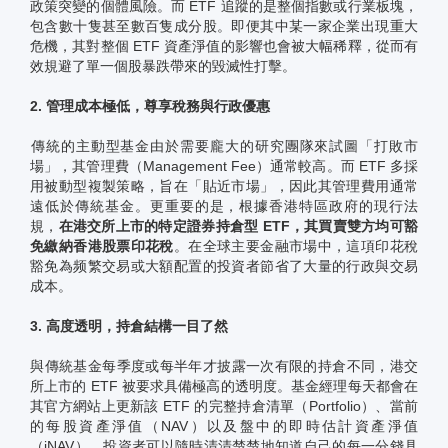
政策突變的個體風險。而 ETF 追蹤的是整個指數或行業板塊，
包含數十隻甚至數百隻成分股。即便其中某一家企業出現重大
危機，其對整個 ETF 資產淨值的影響也會被大幅稀釋，從而有
效規避了單一個股暴跌帶來的毀滅性打擊。
2. 管理成本極低，尊享稅務與行政優惠
傳統的主動型基金由於需要龐大的研究團隊來試圖「打敗市
場」，其管理費（Management Fee）通常較高。而 ETF 多採
用被動型複製策略，旨在「貼近市場」，因此其管理費用通常
遠低於傳統基金。更重要的是，根據香港特區政府的現行法
規，
在港交所上市的特定證券持倉型 ETF，其買賣雙方均可豁
免繳納香港股票印花稅
。在全球主要金融市場中，這項印花稅
豁免為频繁交易或大額配置的投資者節省了大量的行政與交易
成本。
3. 高度透明，持倉結構一目了然
與傳統基金每季度或每半年才披露一次有限的持倉不同，港交
所上市的 ETF 被要求具備極高的透明度。基金經理每天都會在
其官方網站上更新該 ETF 的完整持倉清單（Portfolio）、當前
的每股資產淨值（NAV）以及盤中的即時估計資產淨值
（iNAV）。投資者可以隨時清清楚楚地知道自己的每一分錢具