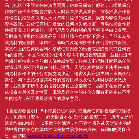
易（包括但不限於任何資產買賣，結算及保管）服務，市場推廣合
作夥伴僅代表證監會持牌人天財資本推廣其業務，市場推廣合作夥
伴僅提供證監會持牌人天財資本所提供的信息。廣告內容僅由天財
資本設計。對於任何用戶遭受的任何損失或損害，市場推廣合作夥
伴概不負上任何責任。與開戶及交易有關的所有事項將由IB處理。
天財資本僅提供金融產品及金融服務信息供閣下參考，且並未為所
載資料的完整性、準確性、適時性及精確性作出任何聲明或保證。
本文件上的任何內容均不構成任何證券的出售或認購要約或任何要
約的邀請。 本文件包含的任何內容均不構成投資建議，並且也沒有
考慮任何特定人士的個人條件或情況，任何人不得將其解釋為任何
建議或誘使閣下投資任何特定證券。天財資本對於閣下使用任何相
關資料而作出的任何有關交易決定、傷害及其它損失均不承擔任何
責任。閣下應該根據其本身的投資目標以及個人和財務狀況做決
定，並對閣下所作出的投資決定負上全部責任。當閣下在進行交易
或投資中所涉及之性質、風險及適合性的任何方面有不確定或不明
白的地方，閣下應尋求獨立的專業意見。
【盈透證券聲明】IB不隸屬於也不認可或推薦任何財務顧問或經紀
人，包括天財資本。 經天財資本在IB開設的投資戶口，所有交易和
清算均由IB執行。 IB不做任何陳述，也不對本廣告或天財資本的網
站中提供的信息的準確性或完整性承擔任何責任。有關IB的更多信
息，請訪問
www.interactivebrokers.com.hk