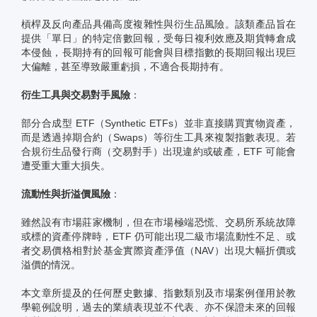
槓桿及反向產品具備高度複雜性與衍生品風險。該類產品旨在
提供「單日」的特定倍數回報，受每日複利效應及期貨轉倉成
本侵蝕，長期持有的回報可能會與目標指數的長期回報出現巨
大偏離，甚至導致嚴重虧損，不適合長期持有。
衍生工具與交易對手風險
：
部分合成型 ETF（Synthetic ETFs）並非直接購買實物資產，
而是透過掉期合約（Swaps）等衍生工具來複製指數表現。若
合規衍生品發行商（交易對手）出現違約或破產，ETF 可能會
遭受重大重大損失。
流動性與折溢價風險
：
雖然設有市場莊家機制，但在市場極端恐慌、交易所系統故障
或標的資產停牌時，ETF 仍可能出現二級市場流動性不足、或
者交易價格相對於基金實際資產淨值（NAV）出現大幅折價或
溢價的情況。
本文章所提及的任何歷史數據、指數類別及市場案例僅用於教
學範例說明，過去的業績表現並不代表、亦不保證未來的回報