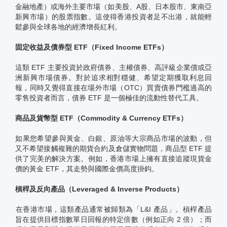
金融地產）或海外主要市場（如美股、A股、日本股市、東南亞
新興市場）的股票指數。這使得香港投資者足不出港，就能輕
鬆參與全球各地的經濟增長紅利。
固定收益及債券型 ETF（Fixed Income ETFs）
這類 ETF 主要投資於政府債券、主權債券、高評級企業債或亞
洲新興市場債券。對於追求相對穩健、希望定期獲取利息回
報，同時又覺得直接在場外市場（OTC）買賣債券門檻過高的
零售投資者而言，債券 ETF 是一個極佳的流動性替代工具。
商品及貨幣型 ETF（Commodity & Currency ETFs）
如果您希望參與黃金、白銀、原油等大宗商品市場的波動，但
又不希望接觸複雜的期貨合約及倉儲實物問題，商品型 ETF 提
供了完美的解決方案。例如，香港市場上擁有直接追蹤現貨金
價的黃金 ETF，其走勢與國際金價高度掛鈎。
槓桿及反向產品（Leveraged & Inverse Products）
在香港市場，這類產品通常被歸類為「L&I 產品」。槓桿產品
旨在提供目標指數單日回報的特定倍數（例如正向 2 倍）；而