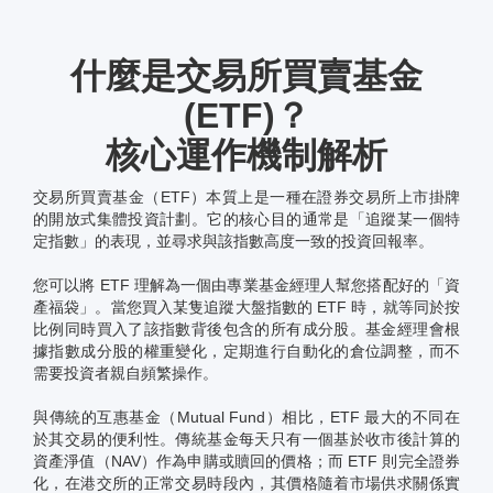
什麼是交易所買賣基金
(ETF)？
核心運作機制解析
交易所買賣基金（ETF）本質上是一種在證券交易所上市掛牌
的開放式集體投資計劃。它的核心目的通常是「追蹤某一個特
定指數」的表現，並尋求與該指數高度一致的投資回報率。
您可以將 ETF 理解為一個由專業基金經理人幫您搭配好的「資
產福袋」。當您買入某隻追蹤大盤指數的 ETF 時，就等同於按
比例同時買入了該指數背後包含的所有成分股。基金經理會根
據指數成分股的權重變化，定期進行自動化的倉位調整，而不
需要投資者親自頻繁操作。
與傳統的互惠基金（Mutual Fund）相比，ETF 最大的不同在
於其交易的便利性。傳統基金每天只有一個基於收市後計算的
資產淨值（NAV）作為申購或贖回的價格；而 ETF 則完全證券
化，在港交所的正常交易時段內，其價格隨着市場供求關係實