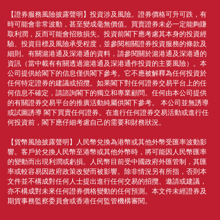
【證券服務風險披露聲明】投資涉及風險。證券價格可升可跌，有
時可能會非常波動，甚至變成毫無價值。買賣證券未必一定能夠賺
取利潤，反而可能會招致損失。投資前閣下應考慮其本身的投資經
驗、投資目標及風險承受程度，並參閱相關證券投資服務的條款及
細則。有關滬港通及深港通的資料，請參閱關於滬港通及深港通的
資訊（當中載有有關透過滬港通及深港通作投資的主要風險）。本
公司提供給閣下的信息僅供閣下參考。它不應被解釋為任何投資於
任何特定證券的建議或招攬。如果閣下對任何證券交易平台上的任
何信息不確定，請諮詢閣下的獨立和專業顧問。任何由本公司提供
的有關證券交易平台的推廣活動純屬供閣下參考。 本公司並無誘導
或試圖誘導 閣下買賣任何證券。在進行任何證券交易活動或進行任
何投資前，閣下應仔細考慮自己的需要和財務狀況。
【貨幣風險披露聲明】人民幣兌換為港幣或其他外幣受匯率波動影
響。客戶於兌換人民幣至港幣或其他外幣時，將可能因人民幣匯率
的變動而出現利潤或虧損。人民幣目前受中國政府外匯管制，其匯
率或較容易因政府政策改變而被影響。除非情況另有所指，否則本
文件並不構成對任何人士提出進行任何交易的招攬、邀請或建議，
亦不構成對未來任何證券價格變動的任何預測。本文件未經證券及
期貨事務監察委員會或香港任何監管機構審閱。