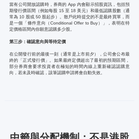
當有公司開放認購時，券商的 App 內會顯示招股資訊，包括預
期發行價區間（例如每股 15 至 18 美元）和最低認購股數（通
常為 10 股或 50 股起步）。散戶此時提交的不是最終買單，而
是一個「條件意向（Conditional Offer to Buy）」，表明在特
定價格區間內你願意認購多少股。
第三步：確認意向與等待定價
在公開發行前的最後一刻（通常是上市前夕），公司會公布最
終的「正式發行價」。如果最終定價超出了最初的預期區間，
部分券商會要求投資者在極短的時間內線上重新確認認購意
向，若未及時確認，該筆認購申請將會自動失效。
中籤與分配機制：不是港股