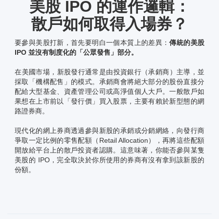
美股 IPO 的運作邏輯：
散戶如何取得入場券？
要參與美股打新，首先要明白一個本質上的差異：
傳統的美股
IPO 並沒有制度化的「公眾發售」部分。
在美國市場，新股發行通常是由投資銀行（承銷商）主導，並
採取「機構配售」的模式。承銷商會將絕大部分的股份直接分
配給大型基金、資產管理公司或高淨值個人大戶。一般散戶如
果想在上市前以「發行價」買入股票，主要有賴於新型態的網
路證券商。
現代化的網上券商透過參與新股的承銷或分銷網絡，向發行商
爭取一定比例的零售配額（Retail Allocation），再將這些配額
開放給平台上的散戶投資者認購。這意味著，你能否參與某隻
美股的 IPO，完全取決於你所使用的券商有沒有拿到該新股的
份額。