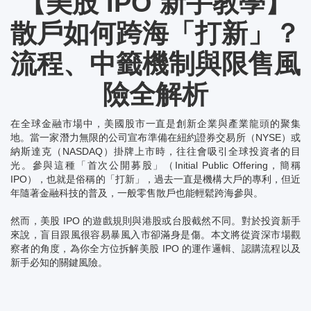
【美股 IPO 新手教學】
散戶如何跨海「打新」？
流程、中籤機制與限售風
險全解析
在全球金融市場中，美國股市一直是創新企業與產業龍頭的聚集
地。當一家潛力無限的公司宣布準備在紐約證券交易所（NYSE）或
納斯達克（NASDAQ）掛牌上市時，往往會吸引全球投資者的目
光。參與這種「首次公開募股」（Initial Public Offering，簡稱
IPO），也就是俗稱的「打新」，過去一直是機構大戶的專利，但近
年隨著金融科技的普及，一般零售散戶也能輕鬆跨海參與。
然而，美股 IPO 的遊戲規則與港股或台股截然不同。對於投資新手
來說，盲目跟風很容易暴風入市卻滿身是傷。本文將從資深市場觀
察者的角度，為你全方位拆解美股 IPO 的運作邏輯、認購流程以及
新手必知的關鍵風險。