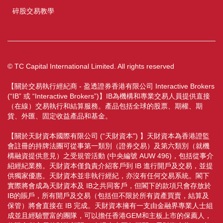
碎股交易教學
© TC Capital International Limited. All rights reserved
【關於交易執行經紀商 - 盈透證券香港有限公司 Interactive Brokers
(“IB” 或 “Interactive Brokers”)】IB為機構和專業交易人員提供直接
（在線）交易執行和結算服務。產品包括全球的股票、期權、期
貨、外匯、固定收益產品和基金。
【關於天財資本國際有限公司 (“天財資本") 】天財資本為香港證監
會註冊的持牌法團可從事第一類別（證券交易）及第六類別（就機
構融資提供意見）之受規管活動 (中央編號 AUW 496)，包括從事介
紹經紀業務。天財資本僅負責介紹客戶到 IB 進行開戶及交易，並提
供獨家優惠。天財資本並非執行經紀，亦沒有任何交易系統。閣下
實際將會成為天財資本及 IB之共同客戶，但閣下的款項只會存放於
IB的賬戶，所有開戶及交易（包括但不限於所有資產買賣，結算及
保管）將會直接在 IB 完成。天財資本擁有一支由金融界專業人士組
成並且經驗豐富的團隊，可以擔任香港GEM和主板上市的保薦人，