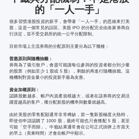
的「一人一手」
很多習慣港股投資的新手，會帶著「一人一手」的思維來打美
股，這是一個常見的誤區。美股 IPO 的分配完全由各家券商自
行決定，並不受交易所的統一公平分配限制。
目前市場上主流券商的分配原則主要分為以下幾種：
普惠原則與隨機抽籤：
券商為了吸引散戶，會盡可能讓每位參與的投資者都分到少量
的股票（例如至少 1 股或 5 股），剩餘的再進行隨機抽籤。這
種機制對資金量小的投資新手最為友善。
資金加權原則：
認購股數越多、帳戶內資產規模越大，或者在該券商的交易活
躍度越高的客戶，獲分配新股的機率與數量就越高。
由於美股的零售配額通常非常稀缺，當一隻新股極度火熱時，
即使你申請認購了 1000 股，最終可能也只會獲配 5 股，甚至
可能「空手而歸」。中籤結果通常會在公司正式掛牌上市當天
的早上（美東時間）才會在帳戶中顯示。