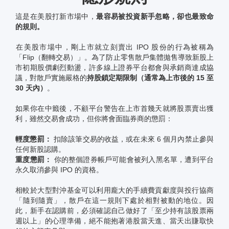
這是在美股打新市場中，
最容易被投資新手忽略，卻也最致命
的規則。
在美股市場中，剛上市就立刻賣出 IPO 股份的行為被稱為
「Flip（翻轉交易）」。為了防止零售散戶集體拋售導致新股上
市初期股價劇烈動盪，許多線上證券平台都會與承銷商達成協
議，對散戶實施嚴格的
持股鎖定期限制（通常為上市後的 15 至
30 天內）
。
如果你在中籤後，不顧平台警告在上市首幾天就將股票賣出獲
利，雖然交易會成功，但你將會面臨券商的懲罰：
輕度懲罰：
扣除該筆交易的收益，或在未來 6 個月內禁止參與
任何新股認購。
重度懲罰：
你的整個證券帳戶可能會被列入黑名單，遭到平台
永久取消參與 IPO 的資格。
相較於大型對沖基金可以利用龐大的手續費貢獻度與投行協商
「隨到隨賣」，散戶在這一規則下處於相對被動的地位。因
此，新手在認購前，必須確認自己做好了「至少持有該股票兩
週以上」的心理準備，絕不能抱著港股當天進、當天出賺取快