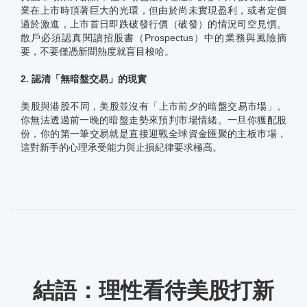
業在上市時頂著巨大的光環，但由於尚未實現盈利，或者定價
過於激進，上市首日即跌破發行價（破發）的情況司空見慣。
散戶必須認真閱讀招股書（Prospectus）中的業務與風險摘
要，不要僅憑新聞熱度就盲目梭哈。
2. 認清「無暗盤交易」的現實
美股與港股不同，美股並沒有「上市前夕的暗盤交易市場」。
你無法透過前一晚的暗盤走勢來預判市場情緒。一旦你獲配股
份，你的第一筆交易就是直接迎戰全球資金匯聚的主板市場，
這對新手的心理承受能力與止損紀律要求極高。
結語：理性看待美股打新