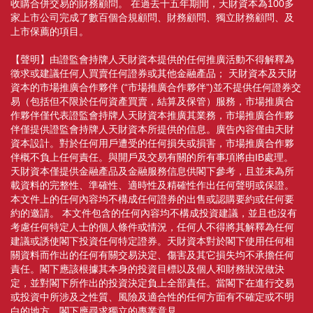
收購合併交易的財務顧問。 在過去十五年期間，天財資本為100多
家上市公司完成了數百個合規顧問、財務顧問、獨立財務顧問、及
上市保薦的項目。
【聲明】由證監會持牌人天財資本提供的任何推廣活動不得解釋為
徵求或建議任何人買賣任何證券或其他金融產品； 天財資本及天財
資本的市場推廣合作夥伴 (“市場推廣合作夥伴”)並不提供任何證券交
易（包括但不限於任何資產買賣，結算及保管）服務，市場推廣合
作夥伴僅代表證監會持牌人天財資本推廣其業務，市場推廣合作夥
伴僅提供證監會持牌人天財資本所提供的信息。廣告內容僅由天財
資本設計。對於任何用戶遭受的任何損失或損害，市場推廣合作夥
伴概不負上任何責任。與開戶及交易有關的所有事項將由IB處理。
天財資本僅提供金融產品及金融服務信息供閣下參考，且並未為所
載資料的完整性、準確性、適時性及精確性作出任何聲明或保證。
本文件上的任何內容均不構成任何證券的出售或認購要約或任何要
約的邀請。 本文件包含的任何內容均不構成投資建議，並且也沒有
考慮任何特定人士的個人條件或情況，任何人不得將其解釋為任何
建議或誘使閣下投資任何特定證券。天財資本對於閣下使用任何相
關資料而作出的任何有關交易決定、傷害及其它損失均不承擔任何
責任。閣下應該根據其本身的投資目標以及個人和財務狀況做決
定，並對閣下所作出的投資決定負上全部責任。當閣下在進行交易
或投資中所涉及之性質、風險及適合性的任何方面有不確定或不明
白的地方，閣下應尋求獨立的專業意見。