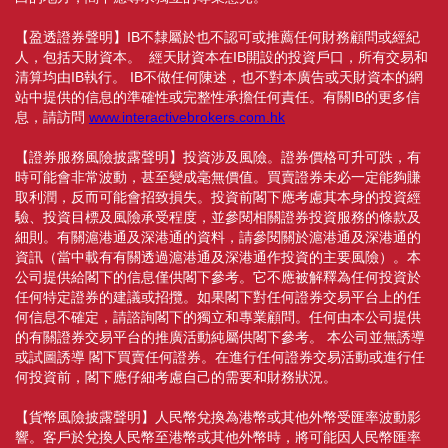
【盈透證券聲明】IB不隸屬於也不認可或推薦任何財務顧問或經紀
人，包括天財資本。 經天財資本在IB開設的投資戶口，所有交易和
清算均由IB執行。 IB不做任何陳述，也不對本廣告或天財資本的網
站中提供的信息的準確性或完整性承擔任何責任。有關IB的更多信
息，請訪問
www.interactivebrokers.com.hk
【證券服務風險披露聲明】投資涉及風險。證券價格可升可跌，有
時可能會非常波動，甚至變成毫無價值。買賣證券未必一定能夠賺
取利潤，反而可能會招致損失。投資前閣下應考慮其本身的投資經
驗、投資目標及風險承受程度，並參閱相關證券投資服務的條款及
細則。有關滬港通及深港通的資料，請參閱關於滬港通及深港通的
資訊（當中載有有關透過滬港通及深港通作投資的主要風險）。本
公司提供給閣下的信息僅供閣下參考。它不應被解釋為任何投資於
任何特定證券的建議或招攬。如果閣下對任何證券交易平台上的任
何信息不確定，請諮詢閣下的獨立和專業顧問。任何由本公司提供
的有關證券交易平台的推廣活動純屬供閣下參考。 本公司並無誘導
或試圖誘導 閣下買賣任何證券。在進行任何證券交易活動或進行任
何投資前，閣下應仔細考慮自己的需要和財務狀況。
【貨幣風險披露聲明】人民幣兌換為港幣或其他外幣受匯率波動影
響。客戶於兌換人民幣至港幣或其他外幣時，將可能因人民幣匯率