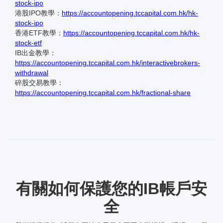
stock-ipo
港股IPO教學：
https://accountopening.tccapital.com.hk/hk-
stock-ipo
香港ETF教學：
https://accountopening.tccapital.com.hk/hk-
stock-etf
IB出金教學：
https://accountopening.tccapital.com.hk/interactivebrokers-
withdrawal
碎股交易教學：
https://accountopening.tccapital.com.hk/fractional-share
有關如何保護您的IB帳戶安
全