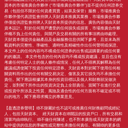
資本的市場推廣合作夥伴 (“市場推廣合作夥伴”)並不提供任何證券交
易（包括但不限於任何資產買賣，結算及保管）服務，市場推廣合
作夥伴僅代表證監會持牌人天財資本推廣其業務，市場推廣合作夥
伴僅提供證監會持牌人天財資本所提供的信息。廣告內容僅由天財
資本設計。對於任何用戶遭受的任何損失或損害，市場推廣合作夥
伴概不負上任何責任。與開戶及交易有關的所有事項將由IB處理。
天財資本僅提供金融產品及金融服務信息供閣下參考，且並未為所
載資料的完整性、準確性、適時性及精確性作出任何聲明或保證。
本文件上的任何內容均不構成任何證券的出售或認購要約或任何要
約的邀請。 本文件包含的任何內容均不構成投資建議，並且也沒有
考慮任何特定人士的個人條件或情況，任何人不得將其解釋為任何
建議或誘使閣下投資任何特定證券。天財資本對於閣下使用任何相
關資料而作出的任何有關交易決定、傷害及其它損失均不承擔任何
責任。閣下應該根據其本身的投資目標以及個人和財務狀況做決
定，並對閣下所作出的投資決定負上全部責任。當閣下在進行交易
或投資中所涉及之性質、風險及適合性的任何方面有不確定或不明
白的地方，閣下應尋求獨立的專業意見。
【盈透證券聲明】IB不隸屬於也不認可或推薦任何財務顧問或經紀
人，包括天財資本。 經天財資本在IB開設的投資戶口，所有交易和
清算均由IB執行。 IB不做任何陳述，也不對本廣告或天財資本的網
站中提供的信息的準確性或完整性承擔任何責任。有關IB的更多信