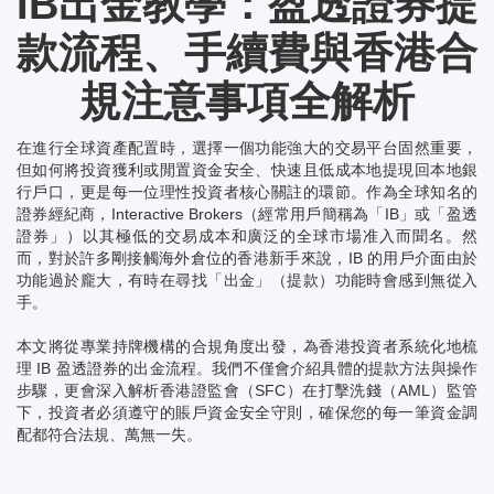
IB出金教學：盈透證券提
款流程、手續費與香港合
規注意事項全解析
在進行全球資產配置時，選擇一個功能強大的交易平台固然重要，
但如何將投資獲利或閒置資金安全、快速且低成本地提現回本地銀
行戶口，更是每一位理性投資者核心關註的環節。作為全球知名的
證券經紀商，Interactive Brokers（經常用戶簡稱為「IB」或「盈透
證券」）以其極低的交易成本和廣泛的全球市場准入而聞名。然
而，對於許多剛接觸海外倉位的香港新手來說，IB 的用戶介面由於
功能過於龐大，有時在尋找「出金」（提款）功能時會感到無從入
手。
本文將從專業持牌機構的合規角度出發，為香港投資者系統化地梳
理 IB 盈透證券的出金流程。我們不僅會介紹具體的提款方法與操作
步驟，更會深入解析香港證監會（SFC）在打擊洗錢（AML）監管
下，投資者必須遵守的賬戶資金安全守則，確保您的每一筆資金調
配都符合法規、萬無一失。