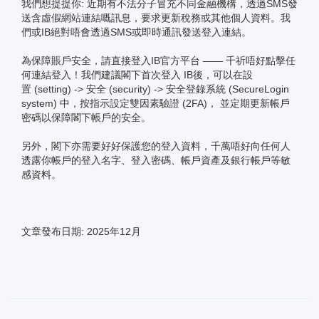
我們想提提你: 近期有不法分子冒充不同金融機構，透過SMS發
送含虛假網站連結嘅訊息，要求更新稅務或其他個人資料。我
們或IB絕對唔會透過SMS或即時通訊發送登入連結。
為保障賬戶安全，請直接登入IB官方平台 —— 千祈唔好點擊任
何連結登入！我們建議閣下首次登入 IB後，可以在設
置 (setting) -> 安全 (security) -> 安全登錄系統 (SecureLogin
system) 中，按指示設定雙因素驗證 (2FA)， 並定期更新帳戶
密碼以保障閣下帳戶的安全。
另外，閣下亦需要好好保護您的登入資料，千萬唔好向任何人
透露你帳戶的登入名字、登入密碼、帳戶資產及銀行帳戶等敏
感資料。
文章發布日期: 2025年12月