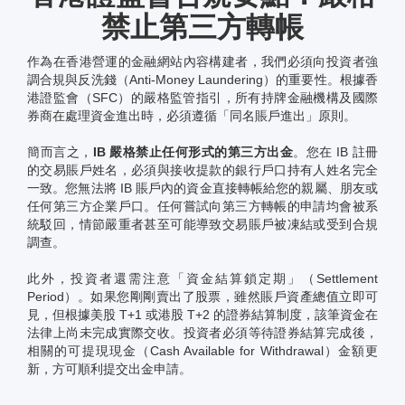
禁止第三方轉帳
作為在香港營運的金融網站內容構建者，我們必須向投資者強
調合規與反洗錢（Anti-Money Laundering）的重要性。根據香
港證監會（SFC）的嚴格監管指引，所有持牌金融機構及國際
券商在處理資金進出時，必須遵循「同名賬戶進出」原則。
簡而言之，
IB 嚴格禁止任何形式的第三方出金
。您在 IB 註冊
的交易賬戶姓名，必須與接收提款的銀行戶口持有人姓名完全
一致。您無法將 IB 賬戶內的資金直接轉帳給您的親屬、朋友或
任何第三方企業戶口。任何嘗試向第三方轉帳的申請均會被系
統駁回，情節嚴重者甚至可能導致交易賬戶被凍結或受到合規
調查。
此外，投資者還需注意「資金結算鎖定期」（Settlement
Period）。如果您剛剛賣出了股票，雖然賬戶資產總值立即可
見，但根據美股 T+1 或港股 T+2 的證券結算制度，該筆資金在
法律上尚未完成實際交收。投資者必須等待證券結算完成後，
相關的可提現現金（Cash Available for Withdrawal）金額更
新，方可順利提交出金申請。