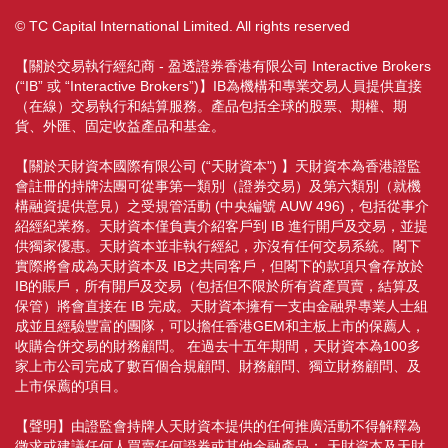
© TC Capital International Limited. All rights reserved
【關於交易執行經紀商 - 盈透證券香港有限公司 Interactive Brokers
(“IB” 或 “Interactive Brokers”)】IB為機構和專業交易人員提供直接
（在線）交易執行和結算服務。產品包括全球的股票、期權、期
貨、外匯、固定收益產品和基金。
【關於天財資本國際有限公司 (“天財資本") 】天財資本為香港證監
會註冊的持牌法團可從事第一類別（證券交易）及第六類別（就機
構融資提供意見）之受規管活動 (中央編號 AUW 496)，包括從事介
紹經紀業務。天財資本僅負責介紹客戶到 IB 進行開戶及交易，並提
供獨家優惠。天財資本並非執行經紀，亦沒有任何交易系統。閣下
實際將會成為天財資本及 IB之共同客戶，但閣下的款項只會存放於
IB的賬戶，所有開戶及交易（包括但不限於所有資產買賣，結算及
保管）將會直接在 IB 完成。天財資本擁有一支由金融界專業人士組
成並且經驗豐富的團隊，可以擔任香港GEM和主板上市的保薦人，
收購合併交易的財務顧問。 在過去十五年期間，天財資本為100多
家上市公司完成了數百個合規顧問、財務顧問、獨立財務顧問、及
上市保薦的項目。
【聲明】由證監會持牌人天財資本提供的任何推廣活動不得解釋為
徵求或建議任何人買賣任何證券或其他金融產品； 天財資本及天財