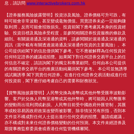
息，請訪問
www.interactivebrokers.com.hk
【證券服務風險披露聲明】投資涉及風險。證券價格可升可跌，有
時可能會非常波動，甚至變成毫無價值。買賣證券未必一定能夠賺
取利潤，反而可能會招致損失。投資前閣下應考慮其本身的投資經
驗、投資目標及風險承受程度，並參閱相關證券投資服務的條款及
細則。有關滬港通及深港通的資料，請參閱關於滬港通及深港通的
資訊（當中載有有關透過滬港通及深港通作投資的主要風險）。本
公司提供給閣下的信息僅供閣下參考。它不應被解釋為任何投資於
任何特定證券的建議或招攬。如果閣下對任何證券交易平台上的任
何信息不確定，請諮詢閣下的獨立和專業顧問。任何由本公司提供
的有關證券交易平台的推廣活動純屬供閣下參考。 本公司並無誘導
或試圖誘導 閣下買賣任何證券。在進行任何證券交易活動或進行任
何投資前，閣下應仔細考慮自己的需要和財務狀況。
【貨幣風險披露聲明】人民幣兌換為港幣或其他外幣受匯率波動影
響。客戶於兌換人民幣至港幣或其他外幣時，將可能因人民幣匯率
的變動而出現利潤或虧損。人民幣目前受中國政府外匯管制，其匯
率或較容易因政府政策改變而被影響。除非情況另有所指，否則本
文件並不構成對任何人士提出進行任何交易的招攬、邀請或建議，
亦不構成對未來任何證券價格變動的任何預測。本文件未經證券及
期貨事務監察委員會或香港任何監管機構審閱。