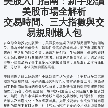
美股入門指南：新手必讀
美股市場全解析
交易時間、三大指數與交
易規則懶人包
在全球金融投資的版圖中，美國股市無疑佔據著舉足輕重的龍頭地
位。作為全球市值最大、流動性最高的證券市場，美股市場聚集了
來自世界各地的頂尖企業，涵蓋科技創新、生物醫療、傳統製造以
及金融服務等各行各業的領軍者。對於香港投資者而言，跨足美股
市場不僅僅是為了尋求更多元化的投資機會，更是進行全球資產配
置、分散單一市場風險的重要渠道。
美股市場之所以能夠吸引全球源源不絕的資金，主要得益於其高度
成熟的法規體制、極佳的市場透明度以及豐富的投資工具。無論是
追求長期價值投資的穩健型投資者，還是熱衷於捕捉市場波動的積
極型交易者，都能在這個市場中找到適合自己風險偏好的投資對
象。然而，海外市場與本土港股市場在交易機制、時間計算、稅務
政策以及市場文化上存在顯著差異。如果投資者在未充分了解市場
規則的情況下盲目入場，往往容易面臨不必要的交易成本或操作風