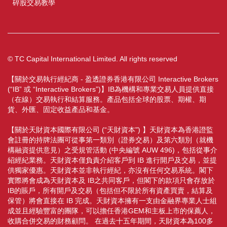
碎股交易教學
© TC Capital International Limited. All rights reserved
【關於交易執行經紀商 - 盈透證券香港有限公司 Interactive Brokers
(“IB” 或 “Interactive Brokers”)】IB為機構和專業交易人員提供直接
（在線）交易執行和結算服務。產品包括全球的股票、期權、期
貨、外匯、固定收益產品和基金。
【關於天財資本國際有限公司 (“天財資本") 】天財資本為香港證監
會註冊的持牌法團可從事第一類別（證券交易）及第六類別（就機
構融資提供意見）之受規管活動 (中央編號 AUW 496)，包括從事介
紹經紀業務。天財資本僅負責介紹客戶到 IB 進行開戶及交易，並提
供獨家優惠。天財資本並非執行經紀，亦沒有任何交易系統。閣下
實際將會成為天財資本及 IB之共同客戶，但閣下的款項只會存放於
IB的賬戶，所有開戶及交易（包括但不限於所有資產買賣，結算及
保管）將會直接在 IB 完成。天財資本擁有一支由金融界專業人士組
成並且經驗豐富的團隊，可以擔任香港GEM和主板上市的保薦人，
收購合併交易的財務顧問。 在過去十五年期間，天財資本為100多