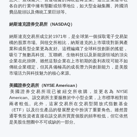
各自的行業中擁有壟斷或領導地位，如大型金融集團、跨國消
費品龍頭以及傳統工業巨頭等。
納斯達克證券交易所（NASDAQ）
納斯達克交易所成立於1971年，是全球第一個採取電子交易架
構的股票市場。與纽交所相比，納斯達克的上市環境對新興產
業和成長型企業更為友好。這裡編織了全球科技創新的搖籃，
吸引了無數高科技、互聯網、生物科技以及新能源領域的頂尖
企業在此掛牌。雖然這類企業在上市初期的盈利表現可能不如
傳統企業穩定，但其具備極高的成長潛力與創新能力，是美股
市場活力與科技魅力的核心來源。
美國證券交易所（NYSE American）
美國證券交易所現已被紐交所收購，並更名為 NYSE
American。該交易所主要服務於中小型企業，上市標準相對前
兩者較低。此外，這家交易所在交易型開放式指數基金
（ETF）以及衍生產品的發展歷史中扮演了重要角色。雖然普
通零售投資者直接在該交易所買賣個股的頻率較低，但它依然
是美股生態圈中不可或缺的一部分。