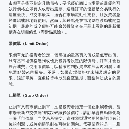
市價單是指不指定具體價格，要求經紀商以市場當前最優的可
執行價格立即買入或賣出股票。這種訂單的優點是交易執行的
速度最快、成交率最高，適合在市場流動性充裕、且投資者急
於進場或離場時使用。然而，其缺點是在市場劇烈波動或開盤
初期，最終的成交價格可能會與投資者在屏幕上看到的最新報
價存在明顯偏差（即滑點風險）。
限價單（Limit Order）
限價單允許投資者設定一個明確的最高買入價或最低賣出價。
只有當市場價格達到或優於投資者設定的限價時，訂單才會被
撮合成交。使用限價單可以精確控制投資成本與套現利潤，避
免滑點帶來的損失。不過，如果市場價格從未觸及設定的界
限，該訂單將一直處於等待狀態直至過期，面臨無法成交的風
險。
止損單（Stop Order）
止損單又稱市價止損單，是指投資者指定一個止損觸發價。當
市場最新成交價達到或跌破該觸發價時，該訂單會自動轉化為
一張「市價單」向交易所提交。這種類型通常用於保護現有部
位的利潤，或將虧損限制在可控範圍內。需要留意的是，一旦