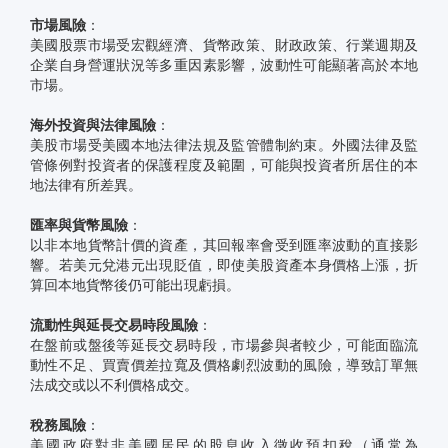
市場風險
：
美國股票市場受宏觀經濟、貨幣政策、財政政策、行業週期及
企業自身營運狀況等多重因素影響，波動性可能顯著高於本地
市場。
海外投資與法律風險
：
美股市場受美國本地法律法規及監管體制約束。外國法律及監
管條例對投資者的保護程度及範圍，可能與投資者所居住的本
地法律有所差異。
匯率與貨幣風險
：
以非本地貨幣計價的資產，其回報率會受到匯率波動的直接影
響。若美元兌港元出現貶值，即使美股資產本身價格上漲，折
算回本地貨幣後仍可能出現虧損。
流動性與延長交易時段風險
：
在盤前或盤後等延長交易時段，市場參與者較少，可能面臨流
動性不足、買賣價差拉寬及價格劇烈波動的風險，導致訂單無
法成交或以不利價格成交。
稅務風險
：
美國政府對非美國居民的股息收入徵收預扣稅（通常為