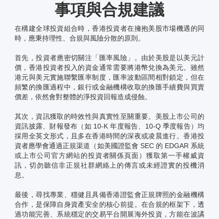
事項與合規建議
在構建全球投資組合時，香港投資者在擁抱美股市場機遇的同
時，應秉持理性、合規與風險分散的原則。
首先，投資者應密切關注「匯率風險」。由於美股是以美元計
價，香港投資者投入的資金通常需要將港幣兌換為美元。雖然
港元與美元實施聯繫匯率制度，匯率波動區間相對鎖定，但在
頻繁的換匯過程中，銀行或金融機構收取的換匯手續費與買賣
價差，依然會對整體的淨投資回報造成侵蝕。
其次，資訊獲取的時效性與真實性至關重要。美股上市公司的
資訊披露、財報發布（如 10-K 年度報告、10-Q 季度報告）均
採用全英文形式，且多在香港時間的深夜或凌晨進行。香港投
資者應學會通過正規渠道（如美國證監會 SEC 的 EDGAR 系統
或上市公司官方網站的投資者關係頁面）獲取第一手權威資
訊，切勿聽信非正規社群網絡上的傳言或未經證實的投機消
息。
最後，尋找專業、穩健且具備香港證監會正規牌照的金融機構
合作，是保障自身資產安全的核心前提。在合規的框架下，透
過功能完善、系統穩定的交易平台開展海外投資，方能在波譎