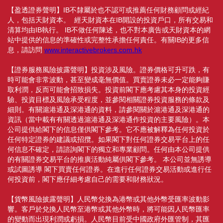
【盈透證券聲明】IB不隸屬於也不認可或推薦任何財務顧問或經紀
人，包括天財資本。 經天財資本在IB開設的投資戶口，所有交易和
清算均由IB執行。 IB不做任何陳述，也不對本廣告或天財資本的網
站中提供的信息的準確性或完整性承擔任何責任。有關IB的更多信
息，請訪問
www.interactivebrokers.com.hk
【證券服務風險披露聲明】投資涉及風險。證券價格可升可跌，有
時可能會非常波動，甚至變成毫無價值。買賣證券未必一定能夠賺
取利潤，反而可能會招致損失。投資前閣下應考慮其本身的投資經
驗、投資目標及風險承受程度，並參閱相關證券投資服務的條款及
細則。有關滬港通及深港通的資料，請參閱關於滬港通及深港通的
資訊（當中載有有關透過滬港通及深港通作投資的主要風險）。本
公司提供給閣下的信息僅供閣下參考。它不應被解釋為任何投資於
任何特定證券的建議或招攬。如果閣下對任何證券交易平台上的任
何信息不確定，請諮詢閣下的獨立和專業顧問。任何由本公司提供
的有關證券交易平台的推廣活動純屬供閣下參考。 本公司並無誘導
或試圖誘導 閣下買賣任何證券。在進行任何證券交易活動或進行任
何投資前，閣下應仔細考慮自己的需要和財務狀況。
【貨幣風險披露聲明】人民幣兌換為港幣或其他外幣受匯率波動影
響。客戶於兌換人民幣至港幣或其他外幣時，將可能因人民幣匯率
的變動而出現利潤或虧損。人民幣目前受中國政府外匯管制，其匯