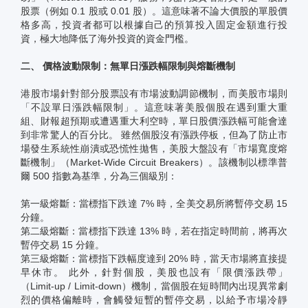
股票（例如 0.1 股或 0.01 股）。這意味著不論大價股的單股價
格多高，投資者都可以根據自己的預算投入固定金額進行投
資，極大地降低了海外投資的資金門檻。
二、 價格波動限制：無單日漲跌幅限制與熔斷機制
港股市場針對部分股票設有市場波動調節機制，而美股市場則
「不設單日漲跌幅限制」。這意味著美股個股在遇到重大重
組、財報超預期或遭遇重大利空時，單日股價漲跌幅可能會達
到非常驚人的百分比。 雖然個股沒有漲跌停板，但為了防止市
場發生系統性崩潰或恐慌性拋售，美股大盤設有「市場寬度熔
斷機制」（Market-Wide Circuit Breakers）。該機制以標準普
爾 500 指數為基準，分為三個級別：
第一級熔斷：當標指下跌達 7% 時，全美交易所將暫停交易 15
分鐘。
第二級熔斷：當標指下跌達 13% 時，若在指定時間前，將再次
暫停交易 15 分鐘。
第三級熔斷：當標指下跌幅度達到 20% 時，當天市場將直接提
早休市。 此外，針對個股，美股也設有「限價漲跌帶」
（Limit-up / Limit-down）機制，當個股在短時間內出現異常劇
烈的價格偏離時，會觸發短暫的暫停交易，以給予市場冷靜