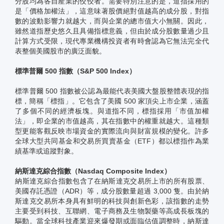
分股均為各自產業的佼佼者。需要特別注意的是，道指採用的
是「價格加權法」，這意味著股價絕對值越高的成分股，對指
數的波動影響力就越大，而與企業的總市值大小無關。因此，
雖然道指歷史悠久且具備指標意義，但由於成分股數量過少且
計算方式受限，現代專業機構投資者有時會認為它無法完全代
表整個美國股市的廣泛面貌。
標準普爾 500 指數（S&P 500 Index）
標準普爾 500 指數被公認為最能代表美國大盤股整體表現的指
標，簡稱「標指」。它包含了美國 500 家頂尖上市企業，涵蓋
了多個不同的經濟板塊。與道指不同，標指採用「市值加權
法」，即企業的市值越高，其在指數中的權重就越大。這種類
型更能客觀反映市場資金的實際流向與財富規模的變化。許多
全球大型共同基金和交易所買賣基金（ETF）都以標指作為業
績基準或追蹤對象。
納斯達克綜合指數（Nasdaq Composite Index）
納斯達克綜合指數包含了在納斯達克交易所上市的所有股票、
美國存託憑證（ADR）等，成分股數量超過 3,000 隻。由於納
斯達克交易所本身具有鮮明的科技與創新色彩，該指數的走勢
主要受到科技、互聯網、電子商務及生物製藥等高成長板塊的
驅動。當全球科技產業迎來爆發期或面臨估值調整時，納斯達