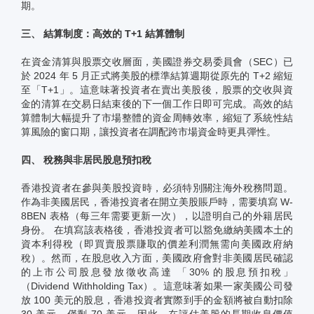
期。
三、 結算制度：高效的 T+1 結算體制
在資金清算與股票交收層面，美國證券交易委員會（SEC）已
於 2024 年 5 月正式將美股的標準結算週期從原先的 T+2 縮短
至「T+1」。這意味著投資者在賣出美股後，股票的交收與資
金的清算在交易日結束後的下一個工作日即可完成。高效的結
算體制大幅提升了市場整體的資金周轉效率，縮短了系統性結
算風險的窗口期，讓投資者在調配跨市場資金時更具彈性。
四、 稅務與非居民股息預扣稅
香港投資者在參與美股投資時，必須特別關注海外稅務問題。
作為非美國居民，香港投資者在開立美股賬戶時，需要填寫 W-
8BEN 表格（每三年需要更新一次），以證明自己的外籍居民
身份。 在填寫該表格後，香港投資者可以豁免繳納美國本土的
資本利得稅（即買賣股票賺取的價差利潤無需向美國政府納
稅）。然而，在股息收入方面，美國政府會對非美國居民確認
的上市公司股息發放徵收高達 「30% 的股息預扣稅」
（Dividend Withholding Tax）。這意味著如果一家美國公司發
放 100 美元的股息，香港投資者實際到手的金額將被自動扣除
30 美元，僅剩 70 美元。因此，在評估美股的長期收息價值