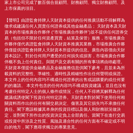
家上市公司完成了數百個合規顧問、財務顧問、獨立財務顧問、及
上市保薦的項目。
【聲明】由證監會持牌人天財資本提供的任何推廣活動不得解釋為
徵求或建議任何人買賣任何證券或其他金融產品； 天財資本及天財
資本的市場推廣合作夥伴 (“市場推廣合作夥伴”)並不提供任何證券交
易（包括但不限於任何資產買賣，結算及保管）服務，市場推廣合
作夥伴僅代表證監會持牌人天財資本推廣其業務，市場推廣合作夥
伴僅提供證監會持牌人天財資本所提供的信息。廣告內容僅由天財
資本設計。對於任何用戶遭受的任何損失或損害，市場推廣合作夥
伴概不負上任何責任。與開戶及交易有關的所有事項將由IB處理。
天財資本僅提供金融產品及金融服務信息供閣下參考，且並未為所
載資料的完整性、準確性、適時性及精確性作出任何聲明或保證。
本文件上的任何內容均不構成任何證券的出售或認購要約或任何要
約的邀請。 本文件包含的任何內容均不構成投資建議，並且也沒有
考慮任何特定人士的個人條件或情況，任何人不得將其解釋為任何
建議或誘使閣下投資任何特定證券。天財資本對於閣下使用任何相
關資料而作出的任何有關交易決定、傷害及其它損失均不承擔任何
責任。閣下應該根據其本身的投資目標以及個人和財務狀況做決
定，並對閣下所作出的投資決定負上全部責任。當閣下在進行交易
或投資中所涉及之性質、風險及適合性的任何方面有不確定或不明
白的地方，閣下應尋求獨立的專業意見。