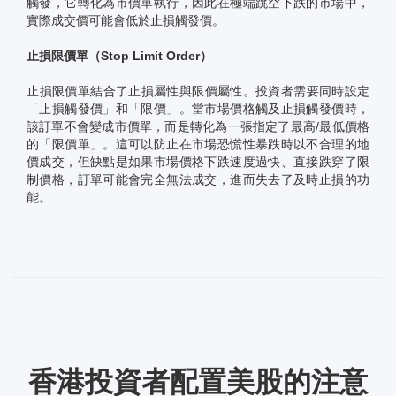
觸發，它轉化為市價單執行，因此在極端跳空下跌的市場中，
實際成交價可能會低於止損觸發價。
止損限價單（Stop Limit Order）
止損限價單結合了止損屬性與限價屬性。投資者需要同時設定
「止損觸發價」和「限價」。當市場價格觸及止損觸發價時，
該訂單不會變成市價單，而是轉化為一張指定了最高/最低價格
的「限價單」。這可以防止在市場恐慌性暴跌時以不合理的地
價成交，但缺點是如果市場價格下跌速度過快、直接跌穿了限
制價格，訂單可能會完全無法成交，進而失去了及時止損的功
能。
香港投資者配置美股的注意